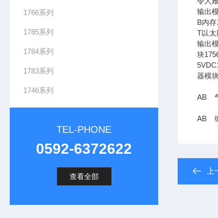
令人难
输出模
1766系列
B内存1
1785系列
T以太网
输出模
1784系列
块17
5VDC
1783系列
器模块
1746系列
AB 气
AB 编
TEL-PHONE
0592-6372622
上
查看全部