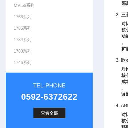
隔
MVI56系列
2. 三
1766系列
对
1785系列
核
功
1784系列
。
扩
1783系列
3. 
1746系列
对
核
成
TEL-PHONE
。
诊
0592-6372622
4. AB
查看全部
对
核
环