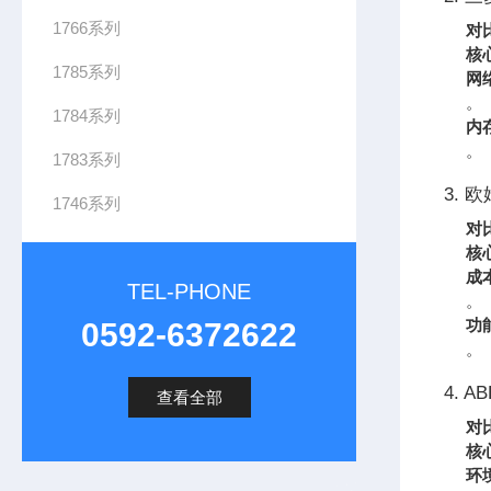
1766系列
对
核
1785系列
网
。
1784系列
内
。
1783系列
3. 
1746系列
对
核
成
TEL-PHONE
。
功
0592-6372622
。
4. AB
查看全部
对
核
环