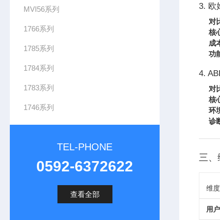
3. 
MVI56系列
对
1766系列
核
成
1785系列
功
1784系列
4. AB
1783系列
对
核
1746系列
环
诊
TEL-PHONE
三、
0592-6372622
维度
查看全部
用户