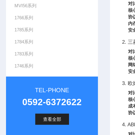
对
MVI56系列
核
协
1766系列
内
1785系列
安
1784系列
2. 三
对
1783系列
核
网
1746系列
安
3. 
TEL-PHONE
对
核
0592-6372622
成
协
查看全部
4. AB
对