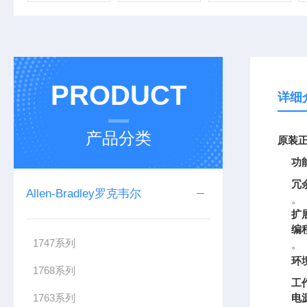
PRODUCT
详细
产品分类
原装
正
功
冗
Allen-Bradley罗克韦尔
。
扩
编
1747系列
。
环
1768系列
工
1763系列
电