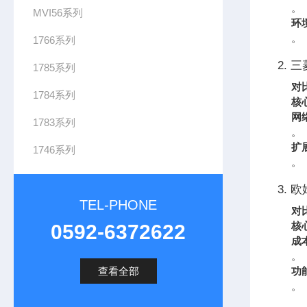
。
MVI56系列
环
。
1766系列
2. 三
1785系列
对
1784系列
核
网
1783系列
。
扩
1746系列
。
3. 
TEL-PHONE
对
核
0592-6372622
成
。
查看全部
功
。