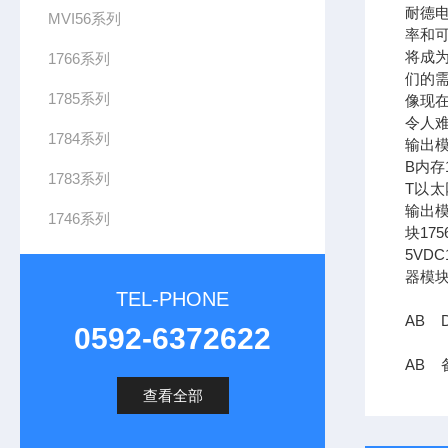
耐德
MVI56系列
率和可
将成
1766系列
们的需
1785系列
像现在
令人难
1784系列
输出模
B内存1
1783系列
T以太网
输出模
1746系列
块17
5VDC
器模块
TEL-PHONE
AB D
0592-6372622
AB 备
查看全部