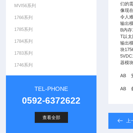
们的需
MVI56系列
像现在
令人难
1766系列
输出模
1785系列
B内存1
T以太网
1784系列
输出模
块17
1783系列
5VDC
器模块
1746系列
AB 安
TEL-PHONE
AB 备
0592-6372622
查看全部
上