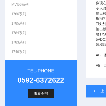
像现在
MVI56系列
令人难
输出模
1766系列
B内存1
1785系列
T以太网
输出模
1784系列
块17
5VDC
1783系列
器模块
1746系列
AB 数
AB 继
TEL-PHONE
0592-6372622
上
查看全部