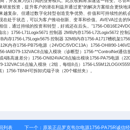
应商，并发展为仅订阅的业务模式。此次收购将加速这一转变。尽管AV
未来研发投资，提升客户的潜在利益并通过更*的解决方案组合更快地
求正变得越来越复杂。但通过数字化转型创造竞争优势、价值和可持续性的机
现在处于状态，可以为客户推动创新、变革和价值。AVEVA过去的5
过持续的投资和转型，好戏还在后头。"1756-OB16E24VDC
71Logix5671 控制器 2MB内存1756-L72Logix5672 控制
6MB内存1756-L75Logix5675 控制器 32MB内存1756-A1717槽机架1756
2K内存1756-PB75电源（24VDC/5VDC13A）1756-OH8I90-146V
8D79-132VAC8点输入模块（诊断型）1756-**ControlNet通
路高速差分）1756-ON824VAC8点输出模块1756-PA75电源（220
1679-132VAC16点输入模块（2组，每组8点）1756-L55M12LOGIX55
离）1756-TBNH可拆卸式端子块（20个螺丝夹）。
回列表
下一个：
原装正品罗克韦尔电源1756-PA75R诚信