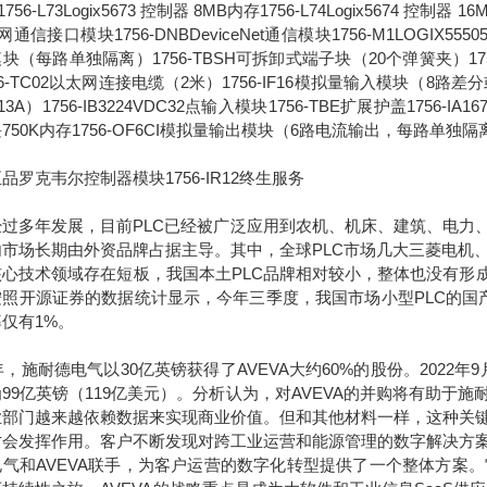
756-L73Logix5673 控制器 8MB内存1756-L74Logix5674 控制器 1
通信接口模块1756-DNBDeviceNet通信模块1756-M1LOGIX555051
块（每路单独隔离）1756-TBSH可拆卸式端子块（20个弹簧夹）1756-IA
56-TC02以太网连接电缆（2米）1756-IF16模拟量输入模块（8路差分或4
13A）1756-IB3224VDC32点输入模块1756-TBE扩展护盖1756-IA
750K内存1756-OF6CI模拟量输出模块（6路电流输出，每路单独隔
品罗克韦尔控制器模块1756-IR12终生服务
多年发展，目前PLC已经被广泛应用到农机、机床、建筑、电力、
内市场长期由外资品牌占据主导。其中，全球PLC市场几大三菱电机
核心技术领域存在短板，我国本土PLC品牌相对较小，整体也没有形成
照开源证券的数据统计显示，今年三季度，我国市场小型PLC的国产化
仅有1%。
7年，施耐德电气以30亿英镑获得了AVEVA大约60%的股份。2022
99亿英镑（119亿美元）。分析认为，对AVEVA的并购将有助
业部门越来越依赖数据来实现商业价值。但和其他材料一样，这种关
才会发挥作用。客户不断发现对跨工业运营和能源管理的数字解决方
电气和AVEVA联手，为客户运营的数字化转型提供了一个整体方案