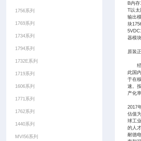
B内存1
T以太网
1756系列
输出模
1769系列
块17
5VDC
1734系列
器模块
1794系列
原装正
1732E系列
经过
此国
1719系列
于在
1606系列
速。按
产化率
1771系列
201
1762系列
估值为
球工
1440系列
的人
耐德
MVI56系列