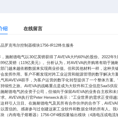
介绍
在线留言
品罗克韦尔控制器模块1756-IR12终生服务
7年，施耐德电气以30亿英镑获得了AVEVA大约60%的股份。2022
99亿英镑（119亿美元）。分析认为，对AVEVA的并购将有助
业部门越来越依赖数据来实现商业价值。但和其他材料一样，这种关
才会发挥作用。客户不断发现对跨工业运营和能源管理的数字解决方
电气和AVEVA联手，为客户运营的数字化转型提供了一个整体方案
持续性之旅。AVEVA的战略重点是成为大软件和工业信息SaaS供
为施耐德电气的全资子公司，但倾向于保留AVEVA的业务自主权和
求。AVEVA执行官Peter Herweck表示："工业世界的需
这样引人注目。在施耐德电气及其所有合作伙伴的合作下，AVEVA
以置信的。感谢参与过创建这家工业软件和数据全球的所有人。我相信，通
块（内有电子熔断器）1756-OF4模拟量输出模块（4路电压或电流输出）1756-L