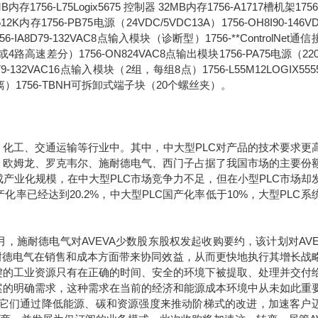
6MB内存1756-L75Logix5675 控制器 32MB内存1756-A1717槽机架1756
2K内存1756-PB75电源（24VDC/5VDC13A）1756-OH8I90-146V
8D79-132VAC8点输入模块（诊断型）1756-**ControlNet通
路高速差分）1756-ON824VAC8点输出模块1756-PA75电源（220
1679-132VAC16点输入模块（2组，每组8点）1756-L55M12LOGIX55
离）1756-TBNH可拆卸式端子块（20个螺丝夹）。
化工、交通运输等行业中。其中，中大型PLC对产品的技术要求更
、欧姆龙、罗克韦尔、施耐德电气、西门子占据了我国市场的主要份
产业化规模，在中大型PLC市场竞争力不足，但在小型PLC市场却
率已经达到20.2%，中大型PLC国产化率低于10%，大型PLC系
年9月，施耐德电气对AVEVA少数股东股权发起收购要约，该计划对AVE
于施耐德电气在销售和成本方面带来协同效益，从而更快地执行其增长战
键的工业资源只有在正确的时间、安全的环境下被提取、处理并交付
案的明确需求，这种需求在当前的经济和能源成本环境中从未如此重
。它们通过降低能源、碳和资源强度来推动阶梯式的改进，加速客户