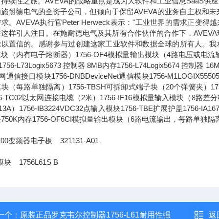
持续性之旅。AVEVA的战略重点是成为大软件和工业信息SaaS供
为施耐德电气的全资子公司，但倾向于保留AVEVA的业务自主权和
求。AVEVA执行官Peter Herweck表示："工业世界的需
这样引人注目。在施耐德电气及其所有合作伙伴的合作下，AVEVA
以置信的。感谢参与过创建这家工业软件和数据全球的所有人。我相信，通
块（内有电子熔断器）1756-OF4模拟量输出模块（4路电压或电流输出）1756-L
756-L73Logix5673 控制器 8MB内存1756-L74Logix5674 控制器 1
通信接口模块1756-DNBDeviceNet通信模块1756-M1LOGIX555051
块（每路单独隔离）1756-TBSH可拆卸式端子块（20个弹簧夹）1756-IA
56-TC02以太网连接电缆（2米）1756-IF16模拟量输入模块（8路差分或4
13A）1756-IB3224VDC32点输入模块1756-TBE扩展护盖1756-IA
750K内存1756-OF6CI模拟量输出模块（6路电流输出，每路单独隔
00变频器电子板 321131-A01
块 1756L61S B
一个：
原装正品罗克韦尔控制器1756-L61耐用性强
返