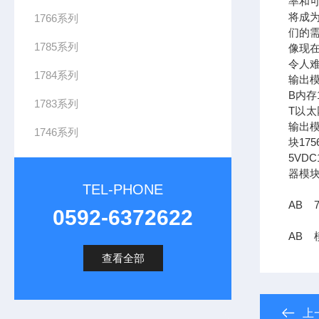
率和可
将成
1766系列
们的需
1785系列
像现在
令人难
1784系列
输出模
B内存1
1783系列
T以太网
输出模
1746系列
块17
5VDC
器模块
TEL-PHONE
AB 7
0592-6372622
AB 模
查看全部
上