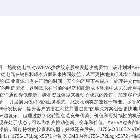
年9月，施耐德电气对AVEVA少数股东股权发起收购要约，该计划对AVE
于施耐德电气在销售和成本方面带来协同效益，从而更快地执行其增长战
键的工业资源只有在正确的时间、安全的环境下被提取、处理并交付
案的明确需求，这种需求在当前的经济和能源成本环境中从未如此重
。它们通过降低能源、碳和资源强度来推动阶梯式的改进，加速客户
应商，并发展为仅订阅的业务模式。此次收购将加速这一转变。尽管AV
未来研发投资，提升客户的潜在利益并通过更*的解决方案组合更快地
求正变得越来越复杂。但通过数字化转型创造竞争优势、价值和可持续性的机
现在处于状态，可以为客户推动创新、变革和价值。AVEVA过去的5
过持续的投资和转型，好戏还在后头。"1756-OB16E24VDC
71Logix5671 控制器 2MB内存1756-L72Logix5672 控制