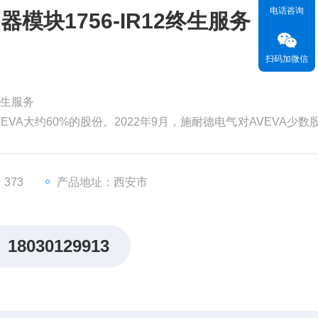
电话咨询
模块1756-IR12终生服务
扫码加微信
终生服务
EVA大约60%的股份。2022年9月，施耐德电气对AVEVA少数
为99亿英镑（119亿美元）。分析认为，对AVEVA的并购将有
，从而更快地执行其增长战略。
价值。但和其他材料一
373
产品地址：西安市
18030129913