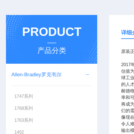
PRODUCT
详细
产品分类
原装正
201
估值为
Allen-Bradley罗克韦尔
球工
的人
耐德
1747系列
率和可
将成
1768系列
们的需
像现在
1763系列
令人难
输出模
1492