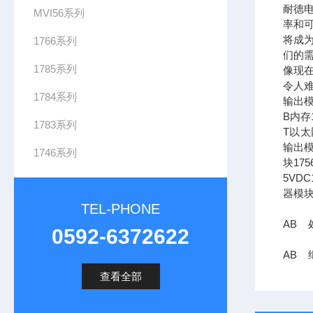
耐德
MVI56系列
率和可
将成
1766系列
们的需
1785系列
像现在
令人难
1784系列
输出模
B内存1
1783系列
T以太网
输出模
1746系列
块17
5VDC
器模块
TEL-PHONE
AB 
0592-6372622
AB 继
查看全部