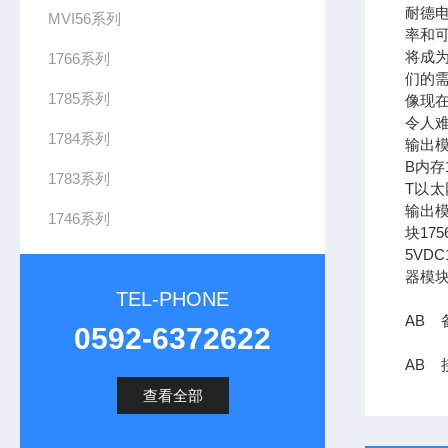
耐德
MVI56系列
率和可
将成
1766系列
们的需
1785系列
像现在
令人难
1784系列
输出模
B内存1
1783系列
T以太网
输出模
1746系列
块17
5VDC
器模块
TEL-PHONE
AB 备
0592-6372622
AB 
查看全部