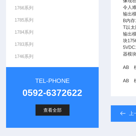
像现在
令人难
1766系列
输出模
1785系列
B内存1
T以太网
1784系列
输出模
块17
1783系列
5VDC
器模块
1746系列
AB 模
TEL-PHONE
AB 模
0592-6372622
查看全部
上