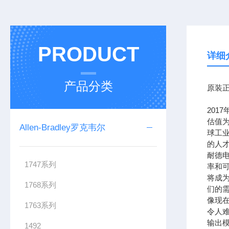
PRODUCT
详细
产品分类
原装正
201
估值为
Allen-Bradley罗克韦尔
球工
的人
耐德
1747系列
率和可
将成
1768系列
们的需
像现在
1763系列
令人难
输出模
1492