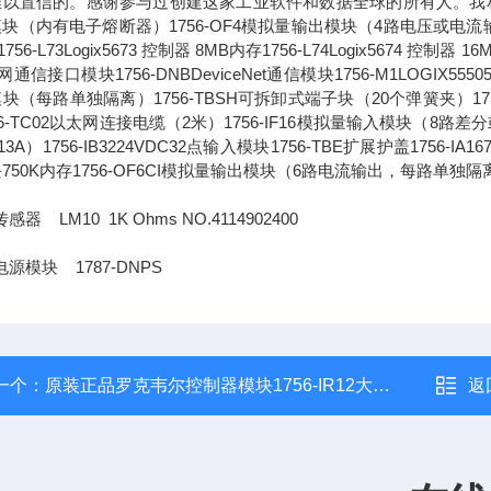
以置信的。感谢参与过创建这家工业软件和数据全球的所有人。我相信，通
块（内有电子熔断器）1756-OF4模拟量输出模块（4路电压或电流输出）1756-L
756-L73Logix5673 控制器 8MB内存1756-L74Logix5674 控制器 1
通信接口模块1756-DNBDeviceNet通信模块1756-M1LOGIX555051
块（每路单独隔离）1756-TBSH可拆卸式端子块（20个弹簧夹）1756-IA
56-TC02以太网连接电缆（2米）1756-IF16模拟量输入模块（8路差分或4
13A）1756-IB3224VDC32点输入模块1756-TBE扩展护盖1756-IA
750K内存1756-OF6CI模拟量输出模块（6路电流输出，每路单独隔
感器 LM10 1K Ohms NO.4114902400
电源模块 1787-DNPS
一个：
原装正品罗克韦尔控制器模块1756-IR12大量现货
返