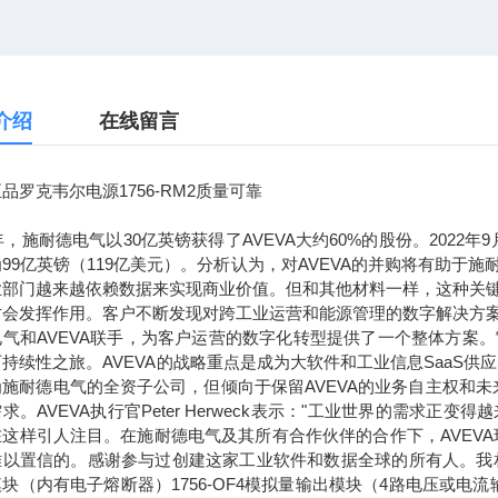
介绍
在线留言
品罗克韦尔电源1756-RM2质量可靠
7年，施耐德电气以30亿英镑获得了AVEVA大约60%的股份。2022
99亿英镑（119亿美元）。分析认为，对AVEVA的并购将有助
业部门越来越依赖数据来实现商业价值。但和其他材料一样，这种关
才会发挥作用。客户不断发现对跨工业运营和能源管理的数字解决方
电气和AVEVA联手，为客户运营的数字化转型提供了一个整体方案
持续性之旅。AVEVA的战略重点是成为大软件和工业信息SaaS供
为施耐德电气的全资子公司，但倾向于保留AVEVA的业务自主权和
求。AVEVA执行官Peter Herweck表示："工业世界的需
这样引人注目。在施耐德电气及其所有合作伙伴的合作下，AVEVA
以置信的。感谢参与过创建这家工业软件和数据全球的所有人。我相信，通
块（内有电子熔断器）1756-OF4模拟量输出模块（4路电压或电流输出）1756-L