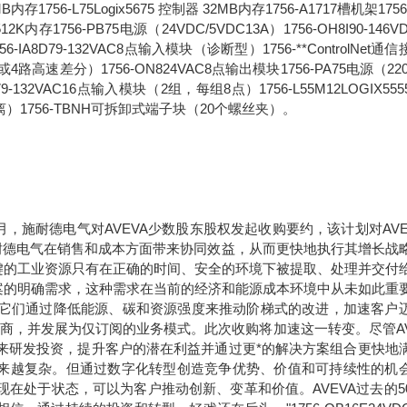
6MB内存1756-L75Logix5675 控制器 32MB内存1756-A1717槽机架1756
2K内存1756-PB75电源（24VDC/5VDC13A）1756-OH8I90-146V
8D79-132VAC8点输入模块（诊断型）1756-**ControlNet通
路高速差分）1756-ON824VAC8点输出模块1756-PA75电源（220
1679-132VAC16点输入模块（2组，每组8点）1756-L55M12LOGIX55
离）1756-TBNH可拆卸式端子块（20个螺丝夹）。
年9月，施耐德电气对AVEVA少数股东股权发起收购要约，该计划对AVE
于施耐德电气在销售和成本方面带来协同效益，从而更快地执行其增长战
键的工业资源只有在正确的时间、安全的环境下被提取、处理并交付
案的明确需求，这种需求在当前的经济和能源成本环境中从未如此重
。它们通过降低能源、碳和资源强度来推动阶梯式的改进，加速客户
应商，并发展为仅订阅的业务模式。此次收购将加速这一转变。尽管AV
未来研发投资，提升客户的潜在利益并通过更*的解决方案组合更快地
求正变得越来越复杂。但通过数字化转型创造竞争优势、价值和可持续性的机
现在处于状态，可以为客户推动创新、变革和价值。AVEVA过去的5