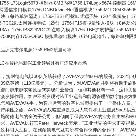
756-L73Logix5673 控制器 8MB内存1756-L74Logix5674 控制器 1
通信接口模块1756-DNBDeviceNet通信模块1756-M1LOGIX555051
块（每路单独隔离）1756-TBSH可拆卸式端子块（20个弹簧夹）1756-IA
56-TC02以太网连接电缆（2米）1756-IF16模拟量输入模块（8路差分或4
13A）1756-IB3224VDC32点输入模块1756-TBE扩展护盖1756-IA
750K内存1756-OF6CI模拟量输出模块（6路电流输出，每路单独隔
品罗克韦尔电源1756-RM2质量可靠
C在传统与新兴工业领域具有广泛应用市场
7年，施耐德电气以30亿英镑获得了AVEVA大约60%的股份。2022
99亿英镑（119亿美元）。分析认为，对AVEVA的并购将有助
业部门越来越依赖数据来实现商业价值。但和其他材料一样，这种关
才会发挥作用。客户不断发现对跨工业运营和能源管理的数字解决方
电气和AVEVA联手，为客户运营的数字化转型提供了一个整体方案
持续性之旅。AVEVA的战略重点是成为大软件和工业信息SaaS供
为施耐德电气的全资子公司，但倾向于保留AVEVA的业务自主权和
求。AVEVA执行官Peter Herweck表示："工业世界的需
这样引人注目。在施耐德电气及其所有合作伙伴的合作下，AVEVA