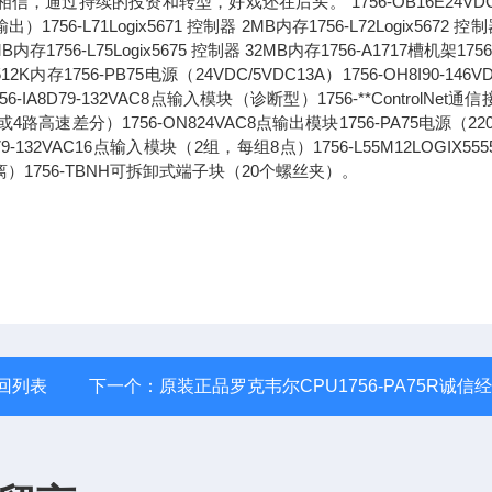
过持续的投资和转型，好戏还在后头。"1756-OB16E24VDC
71Logix5671 控制器 2MB内存1756-L72Logix5672 控制
6MB内存1756-L75Logix5675 控制器 32MB内存1756-A1717槽机架1756
2K内存1756-PB75电源（24VDC/5VDC13A）1756-OH8I90-146V
8D79-132VAC8点输入模块（诊断型）1756-**ControlNet通
路高速差分）1756-ON824VAC8点输出模块1756-PA75电源（220
1679-132VAC16点输入模块（2组，每组8点）1756-L55M12LOGIX55
离）1756-TBNH可拆卸式端子块（20个螺丝夹）。
回列表
下一个：
原装正品罗克韦尔CPU1756-PA75R诚信