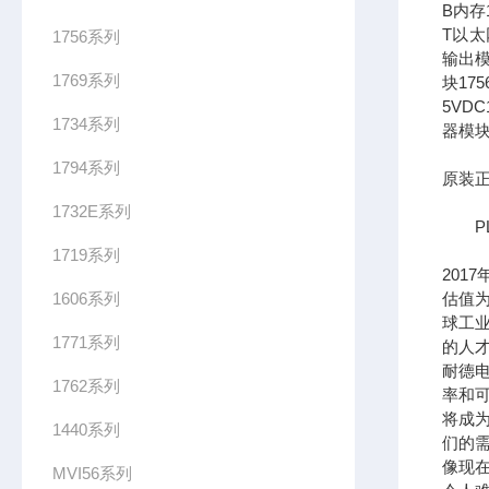
B内存1
T以太网
1756系列
输出模
1769系列
块17
5VDC
1734系列
器模块
1794系列
原装正
1732E系列
PL
1719系列
201
1606系列
估值为
球工
1771系列
的人
耐德
1762系列
率和可
将成
1440系列
们的需
像现在
MVI56系列