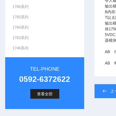
令人难
输出模
1766系列
B内存1
1785系列
T以太网
输出模
1784系列
块17
5VDC
1783系列
器模块
1746系列
AB 传
AB 
TEL-PHONE
0592-6372622
上
查看全部