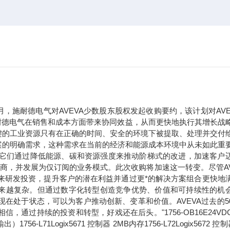
年9月，施耐德电气对AVEVA少数股东股权发起收购要约，该计划对AVE
于施耐德电气在销售和成本方面带来协同效益，从而更快地执行其增长战
键的工业资源只有在正确的时间、安全的环境下被提取、处理并交付
案的明确需求，这种需求在当前的经济和能源成本环境中从未如此重
。它们通过降低能源、碳和资源强度来推动阶梯式的改进，加速客户
应商，并发展为仅订阅的业务模式。此次收购将加速这一转变。尽管AV
未来研发投资，提升客户的潜在利益并通过更*的解决方案组合更快地
求正变得越来越复杂。但通过数字化转型创造竞争优势、价值和可持续性的机
现在处于状态，可以为客户推动创新、变革和价值。AVEVA过去的5
过持续的投资和转型，好戏还在后头。"1756-OB16E24VDC
71Logix5671 控制器 2MB内存1756-L72Logix5672 控制