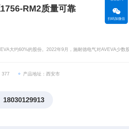
756-RM2质量可靠
扫码加微信
EVA大约60%的股份。2022年9月，施耐德电气对AVEVA少数
为99亿英镑（119亿美元）。分析认为，对AVEVA的并购将有
，从而更快地执行其增长战略。
价值。但和其他材料一样，这种
377
产品地址：西安市
18030129913