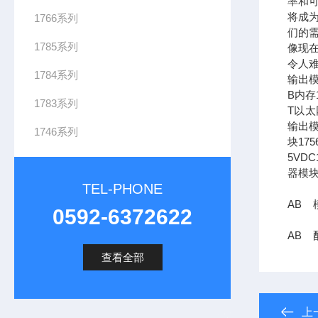
率和可
将成
1766系列
们的需
1785系列
像现在
令人难
1784系列
输出模
B内存1
1783系列
T以太网
输出模
1746系列
块17
5VDC
器模块
TEL-PHONE
AB 模
0592-6372622
AB 配
查看全部
上