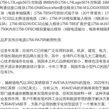
756-L73Logix5673 控制器 8MB内存1756-L74Logix5674 控制器 1
通信接口模块1756-DNBDeviceNet通信模块1756-M1LOGIX555051
块（每路单独隔离）1756-TBSH可拆卸式端子块（20个弹簧夹）1756-IA
56-TC02以太网连接电缆（2米）1756-IF16模拟量输入模块（8路差分或4
13A）1756-IB3224VDC32点输入模块1756-TBE扩展护盖1756-IA
750K内存1756-OF6CI模拟量输出模块（6路电流输出，每路单独隔
品罗克韦尔电源1756-PA75R耐用性强
多年发展，目前PLC已经被广泛应用到农机、机床、建筑、电力、
内市场长期由外资品牌占据主导。其中，全球PLC市场几大三菱电机
核心技术领域存在短板，我国本土PLC品牌相对较小，整体也没有形成
照开源证券的数据统计显示，今年三季度，我国市场小型PLC的国产化
仅有1%。
7年，施耐德电气以30亿英镑获得了AVEVA大约60%的股份。2022
99亿英镑（119亿美元）。分析认为，对AVEVA的并购将有助
业部门越来越依赖数据来实现商业价值。但和其他材料一样，这种关
才会发挥作用。客户不断发现对跨工业运营和能源管理的数字解决方
电气和AVEVA联手，为客户运营的数字化转型提供了一个整体方案