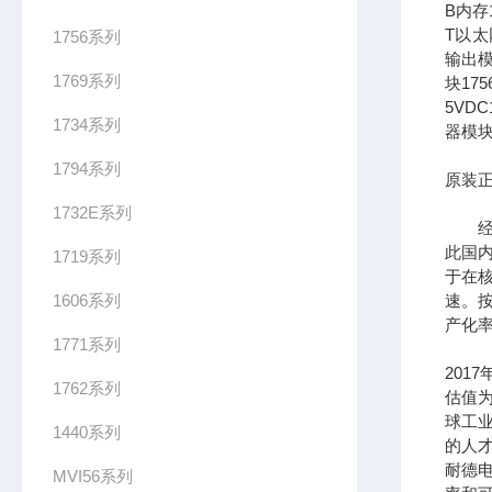
B内存1
T以太网
1756系列
输出模
1769系列
块17
5VDC
1734系列
器模块
1794系列
原装正
1732E系列
经过
此国
1719系列
于在
1606系列
速。按
产化率
1771系列
201
1762系列
估值为
球工
1440系列
的人
耐德
MVI56系列