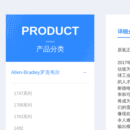
PRODUCT
详细
产品分类
原装正
201
估值为
Allen-Bradley罗克韦尔
球工
的人
耐德
1747系列
率和可
将成
1768系列
们的需
像现在
1763系列
令人难
输出模
1492