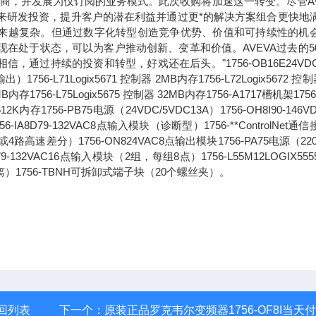
应商，并发展为仅订阅的业务模式。此次收购将加速这一转变。尽管AV
未来研发投资，提升客户的潜在利益并通过更*的解决方案组合更快地
求正变得越来越复杂。但通过数字化转型创造竞争优势、价值和可持续性的机
现在处于状态，可以为客户推动创新、变革和价值。AVEVA过去的5
过持续的投资和转型，好戏还在后头。"1756-OB16E24VDC
71Logix5671 控制器 2MB内存1756-L72Logix5672 控制
6MB内存1756-L75Logix5675 控制器 32MB内存1756-A1717槽机架1756
2K内存1756-PB75电源（24VDC/5VDC13A）1756-OH8I90-146V
8D79-132VAC8点输入模块（诊断型）1756-**ControlNet通
路高速差分）1756-ON824VAC8点输出模块1756-PA75电源（220
1679-132VAC16点输入模块（2组，每组8点）1756-L55M12LOGIX55
离）1756-TBNH可拆卸式端子块（20个螺丝夹）。
回列表
下一个：
原装正品罗克韦尔变频器1756-OF8I当天