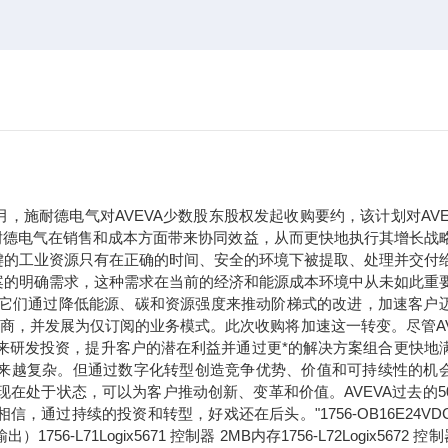
年9月，施耐德电气对AVEVA少数股东股权发起收购要约，该计划对AVE
于施耐德电气在销售和成本方面带来协同效益，从而更快地执行其增长战
键的工业资源只有在正确的时间、安全的环境下被提取、处理并交付
案的明确需求，这种需求在当前的经济和能源成本环境中从未如此重
。它们通过降低能源、碳和资源强度来推动阶梯式的改进，加速客户
应商，并发展为仅订阅的业务模式。此次收购将加速这一转变。尽管AV
未来研发投资，提升客户的潜在利益并通过更*的解决方案组合更快地
求正变得越来越复杂。但通过数字化转型创造竞争优势、价值和可持续性的机
现在处于状态，可以为客户推动创新、变革和价值。AVEVA过去的5
过持续的投资和转型，好戏还在后头。"1756-OB16E24VDC
71Logix5671 控制器 2MB内存1756-L72Logix5672 控制