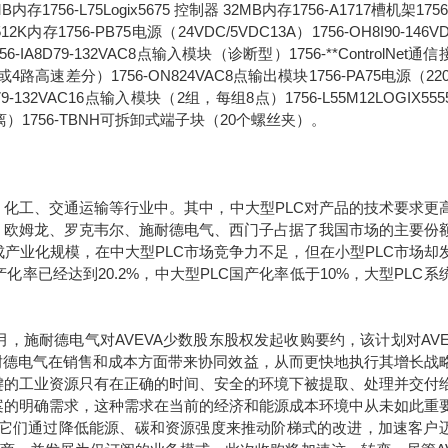
6MB内存1756-L75Logix5675 控制器 32MB内存1756-A1717槽机架1756
2K内存1756-PB75电源（24VDC/5VDC13A）1756-OH8I90-146V
8D79-132VAC8点输入模块（诊断型）1756-**ControlNet通
路高速差分）1756-ON824VAC8点输出模块1756-PA75电源（220
1679-132VAC16点输入模块（2组，每组8点）1756-L55M12LOGIX55
离）1756-TBNH可拆卸式端子块（20个螺丝夹）。
化工、交通运输等行业中。其中，中大型PLC对产品的技术要求更
、欧姆龙、罗克韦尔、施耐德电气、西门子占据了我国市场的主要份
产业化规模，在中大型PLC市场竞争力不足，但在小型PLC市场却
率已经达到20.2%，中大型PLC国产化率低于10%，大型PLC系
年9月，施耐德电气对AVEVA少数股东股权发起收购要约，该计划对AVE
于施耐德电气在销售和成本方面带来协同效益，从而更快地执行其增长战
键的工业资源只有在正确的时间、安全的环境下被提取、处理并交付
案的明确需求，这种需求在当前的经济和能源成本环境中从未如此重
。它们通过降低能源、碳和资源强度来推动阶梯式的改进，加速客户