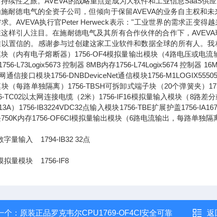
持续性之旅。AVEVA的战略重点是成为大软件和工业信息SaaS供
为施耐德电气的全资子公司，但倾向于保留AVEVA的业务自主权和
求。AVEVA执行官Peter Herweck表示："工业世界的需
这样引人注目。在施耐德电气及其所有合作伙伴的合作下，AVEVA
以置信的。感谢参与过创建这家工业软件和数据全球的所有人。我相信，通
块（内有电子熔断器）1756-OF4模拟量输出模块（4路电压或电流输出）1756-L
756-L73Logix5673 控制器 8MB内存1756-L74Logix5674 控制器 1
通信接口模块1756-DNBDeviceNet通信模块1756-M1LOGIX555051
块（每路单独隔离）1756-TBSH可拆卸式端子块（20个弹簧夹）1756-IA
56-TC02以太网连接电缆（2米）1756-IF16模拟量输入模块（8路差分或4
13A）1756-IB3224VDC32点输入模块1756-TBE扩展护盖1756-IA
750K内存1756-OF6CI模拟量输出模块（6路电流输出，每路单独隔
字量输入 1794-IB32 32点
模拟量模块 1756-IF8
一个：
原装正品罗克韦尔CPU1769-OF4CI安全可靠
返