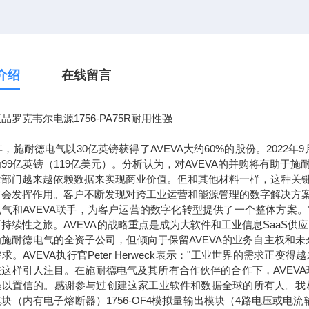
介绍
在线留言
品罗克韦尔电源1756-PA75R耐用性强
7年，施耐德电气以30亿英镑获得了AVEVA大约60%的股份。2022
99亿英镑（119亿美元）。分析认为，对AVEVA的并购将有助
业部门越来越依赖数据来实现商业价值。但和其他材料一样，这种关
才会发挥作用。客户不断发现对跨工业运营和能源管理的数字解决方
电气和AVEVA联手，为客户运营的数字化转型提供了一个整体方案
持续性之旅。AVEVA的战略重点是成为大软件和工业信息SaaS供
为施耐德电气的全资子公司，但倾向于保留AVEVA的业务自主权和
求。AVEVA执行官Peter Herweck表示："工业世界的需
这样引人注目。在施耐德电气及其所有合作伙伴的合作下，AVEVA
以置信的。感谢参与过创建这家工业软件和数据全球的所有人。我相信，通
块（内有电子熔断器）1756-OF4模拟量输出模块（4路电压或电流输出）1756-L