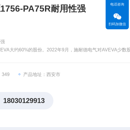
电话咨询
56-PA75R耐用性强
扫码加微信
性强
EVA大约60%的股份。2022年9月，施耐德电气对AVEVA少数
为99亿英镑（119亿美元）。分析认为，对AVEVA的并购将有
，从而更快地执行其增长战略。
价值。但和其他材料一样，
349
产品地址：西安市
18030129913