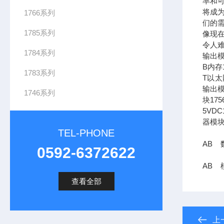
率和可
将成
1766系列
们的需
1785系列
像现在
令人难
1784系列
输出模
B内存1
1783系列
T以太网
输出模
1746系列
块17
5VDC
器模块
TEL-PHONE
AB 数
0592-6372622
AB 
查看全部
上