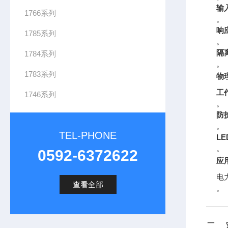
输
1766系列
。
响
1785系列
。
隔
1784系列
。
1783系列
物
工
1746系列
。
防
。
TEL-PHONE
L
。
0592-6372622
应
电
查看全部
。
二、