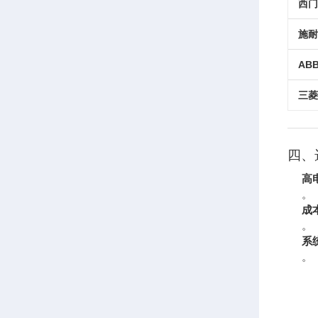
西门
施耐
ABB
三菱
四、
高
。
成
。
系
。