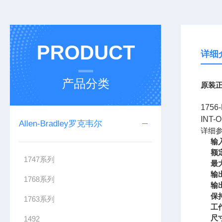
PRODUCT
详细
产品分类
原装正
175
INT
Allen-Bradley罗克韦尔
详细
输
额
1747系列
最
输
1768系列
输
保
1763系列
工
尺
1492