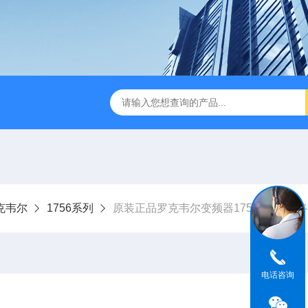
y罗克韦尔
1756系列
原装正品罗克韦尔变频器1756-PA75R
电话咨询