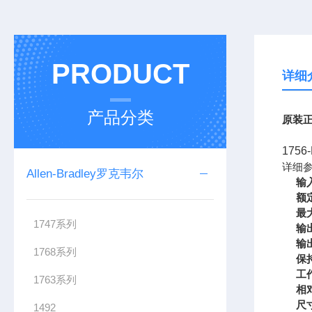
PRODUCT
详细
产品分类
原装正
175
详细
Allen-Bradley罗克韦尔
输
额
最
1747系列
输
输
1768系列
保
工
1763系列
相
尺
1492