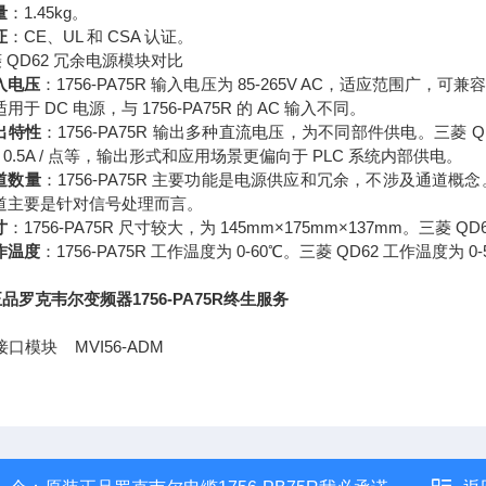
量
：1.45kg。
证
：CE、UL 和 CSA 认证。
 QD62 冗余电源模块对比
入电压
：1756-PA75R 输入电压为 85-265V AC，适应范围
用于 DC 电源，与 1756-PA75R 的 AC 输入不同。
出特性
：1756-PA75R 输出多种直流电压，为不同部件供电。三菱 Q
，0.5A / 点等，输出形式和应用场景更偏向于 PLC 系统内部供电。
道数量
：1756-PA75R 主要功能是电源供应和冗余，不涉及通道概
道主要是针对信号处理而言。
寸
：1756-PA75R 尺寸较大，为 145mm×175mm×137mm。三菱 
作温度
：1756-PA75R 工作温度为 0-60℃。三菱 QD62 工作温度为
品罗克韦尔变频器1756-PA75R终生服务
接口模块 MVI56-ADM