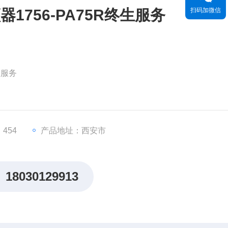
1756-PA75R终生服务
扫码加微信
生服务
EVA大约60%的股份。2022年9月，施耐德电气对AVEVA少数
为99亿英镑（119亿美元）。分析认为，对AVEVA的并购将有
454
产品地址：西安市
，从而更快地执行其增长战略。
18030129913