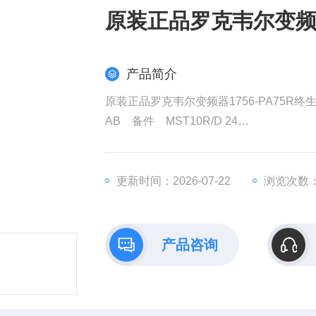
原装正品罗克韦尔变频器
产品简介
原装正品罗克韦尔变频器1756-PA75R终
AB 备件 MST10R/D 24
终生服务
2017年，施耐德电气以30亿英镑获得了AV
权发起收购要约，该计划对AVEVA的估值
更新时间：2026-07-22
浏览次数：
耐德电气在销售和成本方面带来协同效益
产品咨询