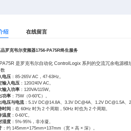
介绍
在线留言
品罗克韦尔变频器1756-PA75R终生服务
6-PA75R 是罗克韦尔自动化 ControlLogix 系列的交流
参数
入电压
：85-265V AC，47-63Hz。
定输入电压
：120/240V AC。
大输入功率
：120VA/115W。
出功率
：75W（0-60℃）。
出电压与电流
：5.1V DC@14.8A、3.3V DC@4A、1.2V DC@1.5A、
持时间
：在 60Hz 时为 2 个周期，50Hz 时也为 2 个周期。
作温度
：0-60℃。
对湿度
：5%-95%，非冷凝。
寸
：约 145mm×175mm×137mm（宽 × 高 × 深）。