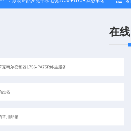
一个：
原装正品罗克韦尔电缆1756-PB75R我必承诺
返
在线