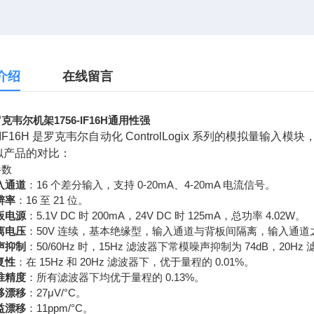
介绍
在线留言
克韦尔机架1756-IF16H通用性强
6-IF16H 是罗克韦尔自动化 ControlLogix 系列的模拟量
似产品的对比：
参数
入通道
：16 个差分输入，支持 0-20mA、4-20mA 电流信号。
辨率
：16 至 21 位。
板电源
：5.1V DC 时 200mA，24V DC 时 125mA，总功率 4.02W。
离电压
：50V 连续，基本绝缘型，输入通道与背板间隔离，输入通道
声抑制
：50/60Hz 时，15Hz 滤波器下常模噪声抑制为 74dB，20Hz
复性
：在 15Hz 和 20Hz 滤波器下，优于量程的 0.01%。
准精度
：所有滤波器下均优于量程的 0.13%。
移漂移
：27μV/°C。
益漂移
：11ppm/°C。