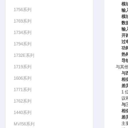
模
1756系列
输
模
1769系列
数
输
1734系列
开
过
1794系列
功
热
1732E系列
导
1719系列
与其
与西
1606系列
相
差
1771系列
1 
议
1762系列
与三
相
1440系列
差
主要
MVI56系列