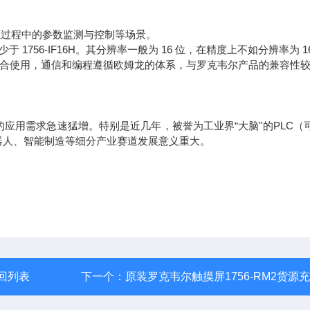
业过程中的参数监测与控制等场景。
数少于 1756-IF16H。其分辨率一般为 16 位，在精度上不如分辨率为 16
CJ 系列 PLC 配合使用，通信和编程遵循欧姆龙的体系，与罗克韦尔产品的兼容性
应用需求急速猛增。特别是近几年，被誉为工业界“大脑"的PLC（
器人、智能制造等细分产业赛道发展意义重大。
回列表
下一个：
原装罗克韦尔触摸屏1756-RM2货源