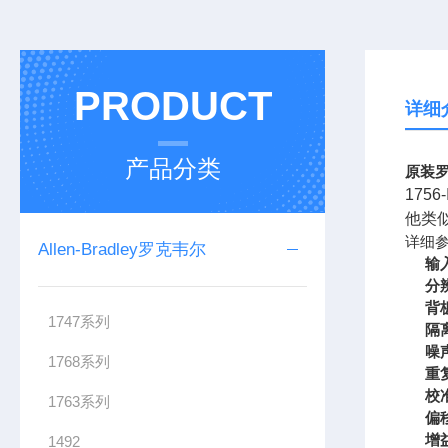
PRODUCT
详细
产品分类
原装罗
175
他类
详细
Allen-Bradley罗克韦尔
输
分
背
1747系列
隔
噪
1768系列
重
校
1763系列
偏
增
1492