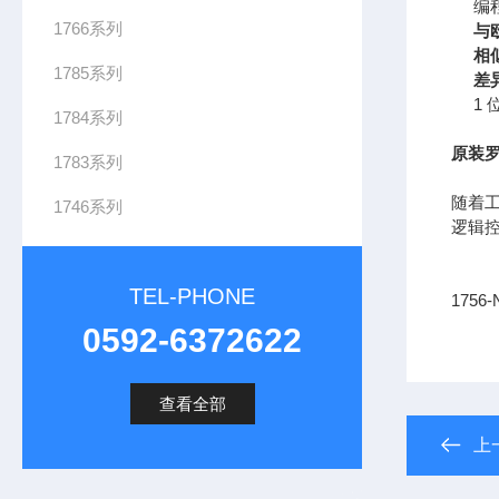
编
1766系列
与欧
相
1785系列
差
1 
1784系列
原装罗
1783系列
随着
1746系列
逻辑
TEL-PHONE
1756
0592-6372622
查看全部
上