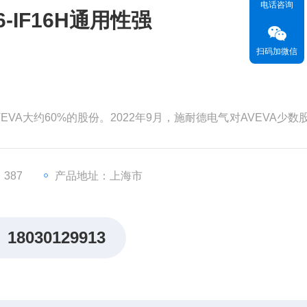
电话咨询
-IF16H通用性强
扫码加微信
EVA大约60%的股份。2022年9月，施耐德电气对AVEVA少数
为99亿英镑（119亿美元）。分析认为，对AVEVA的并购将有
，从而更快地执行其增长战略。
。但和其他材料一样，
387
产品地址：上海市
18030129913