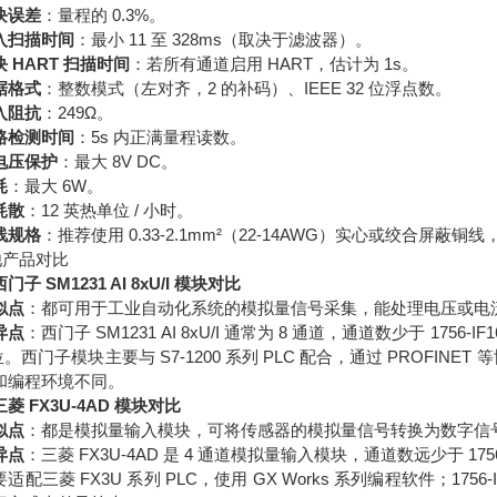
块误差
：量程的 0.3%。
入扫描时间
：最小 11 至 328ms（取决于滤波器）。
块 HART 扫描时间
：若所有通道启用 HART，估计为 1s。
据格式
：整数模式（左对齐，2 的补码）、IEEE 32 位浮点数。
入阻抗
：249Ω。
路检测时间
：5s 内正满量程读数。
电压保护
：最大 8V DC。
耗
：最大 6W。
耗散
：12 英热单位 / 小时。
线规格
：推荐使用 0.33-2.1mm²（22-14AWG）实心或绞合屏蔽铜
他产品对比
门子 SM1231 AI 8xU/I 模块对比
似点
：都可用于工业自动化系统的模拟量信号采集，能处理电压或电
异点
：西门子 SM1231 AI 8xU/I 通常为 8 通道，通道数少于 1756-IF16
位。西门子模块主要与 S7-1200 系列 PLC 配合，通过 PROFINET 等
和编程环境不同。
菱 FX3U-4AD 模块对比
似点
：都是模拟量输入模块，可将传感器的模拟量信号转换为数字信号
异点
：三菱 FX3U-4AD 是 4 通道模拟量输入模块，通道数远少于 1756-IF
适配三菱 FX3U 系列 PLC，使用 GX Works 系列编程软件；1756-IF