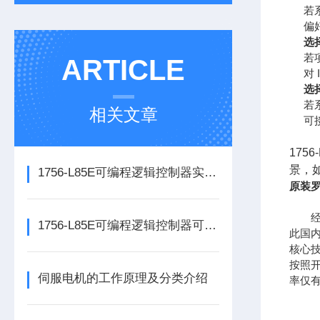
若系
偏
选
若项
ARTICLE
对
选择
若系
相关文章
可
175
景，
1756-L85E可编程逻辑控制器实操应用常见问题分析及解决方法探讨
原装罗
经过
1756-L85E可编程逻辑控制器可满足多行业自动化精准控制需求
此国
核心
按照开
伺服电机的工作原理及分类介绍
率仅有