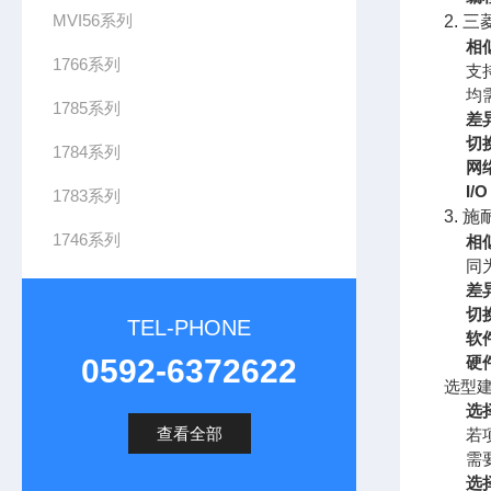
MVI56系列
2. 
相
1766系列
支
均
1785系列
差
切
1784系列
网
I/
1783系列
3. 施
1746系列
相
同
差
切
TEL-PHONE
软
0592-6372622
硬
选型
选择
查看全部
若项
需
选择