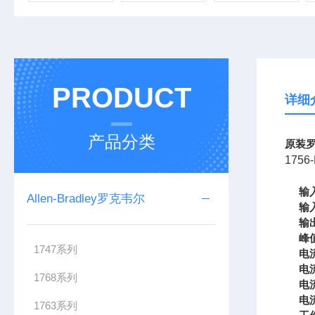
PRODUCT
详细
产品分类
原装罗
1756
输
Allen-Bradley罗克韦尔
输
输
峰
1747系列
电
电
1768系列
电
电
1763系列