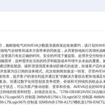
年9月，施耐德电气对AVEVA少数股东股权发起收购要约，该计划对AVE
于施耐德电气在销售和成本方面带来协同效益，从而更快地执行其增长战
工业资源只有在正确的时间、安全的环境下被提取、处理并交付给恰
明确需求，这种需求在当前的经济和能源成本环境中从未如此重要。
们通过降低能源、碳和资源强度来推动阶梯式的改进，加速客户迈向
，并发展为仅订阅的业务模式。此次收购将加速这一转变。尽管AVEV
研发投资，提升客户的潜在利益并通过更*的解决方案组合更快地满足
变得越来越复杂。但通过数字化转型创造竞争优势、价值和可持续性的机会从
处于状态，可以为客户推动创新、变革和价值。AVEVA过去的50年
投资和转型，好戏还在后头。"1756-OB16E24VDC16点输
ix5671 控制器 2MB内存1756-L72Logix5672 控制器 4MB内
1756-L75Logix5675 控制器 32MB内存1756-A1717槽机架1756-ENE