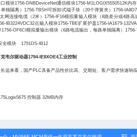
模块1756-DNBDeviceNet通信模块1756-M1LOGIX5550512K内存
单独隔离）1756-TBSH可拆卸式端子块（20个弹簧夹）1756-IA8D79-1
以太网连接电缆（2米）1756-IF16模拟量输入模块（8路差分或4路高速差分）
56-IB3224VDC32点输入模块1756-TBE扩展护盖1756-IA1679-1
存1756-OF6CI模拟量输出模块（6路电流输出，每路单独隔离）175
全模块 1791DS-IB12
克韦尔驱动器1794-IE8XOE4工业控制
远来看，国产PLC具备产品性价比高、交期短、客户需求快速响应
-L75Logix5675 控制器 32MB内存
一个：
MVI56E-MCM质保一年原装罗克韦尔电源模块MVI56E-MCM
返