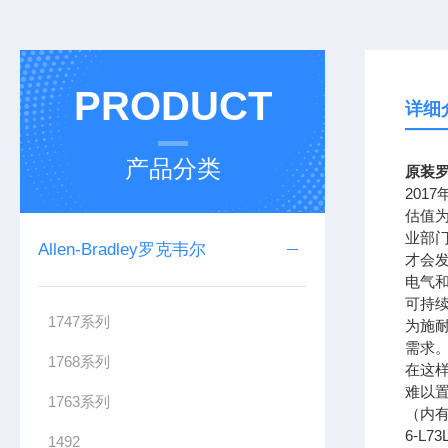
PRODUCT
详细
产品分类
原装罗
201
估值为
业部
Allen-Bradley罗克韦尔
才会
电气
可持续
1747系列
为施
需求。
1768系列
在这样
难以置
1763系列
（内有电
6-L7
1492