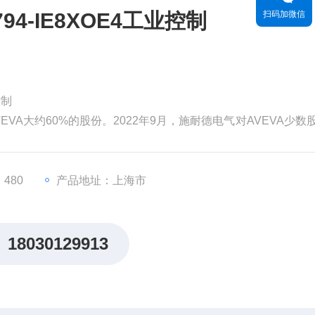
4-IE8XOE4工业控制
扫码加微信
控制
EVA大约60%的股份。2022年9月，施耐德电气对AVEVA少数
为99亿英镑（119亿美元）。分析认为，对AVEVA的并购将有
，从而更快地执行其增长战略。
。但和其他材料
480
产品地址：上海市
18030129913