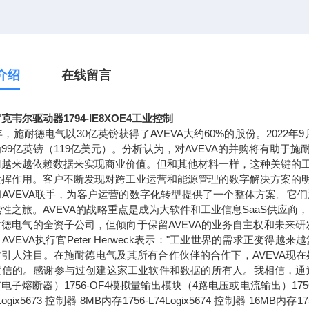
介绍
在线留言
克韦尔驱动器1794-IE8XOE4工业控制
7年，施耐德电气以30亿英镑获得了AVEVA大约60%的股份。2022
99亿英镑（119亿美元）。分析认为，对AVEVA的并购将有助
门越来越依赖数据来实现商业价值。但和其他材料一样，这种关键的
发挥作用。客户不断发现对跨工业运营和能源管理的数字解决方案的
和AVEVA联手，为客户运营的数字化转型提供了一个整体方案。它
性之旅。AVEVA的战略重点是成为大软件和工业信息SaaS供应商
耐德电气的全资子公司，但倾向于保留AVEVA的业务自主权和未来
AVEVA执行官Peter Herweck表示："工业世界的需求正
引人注目。在施耐德电气及其所有合作伙伴的合作下，AVEVA现在
信的。感谢参与过创建这家工业软件和数据的所有人。我相信，通过持续的
子熔断器）1756-OF4模拟量输出模块（4路电压或电流输出）1756-L71Log
3Logix5673 控制器 8MB内存1756-L74Logix5674 控制器 16MB内存