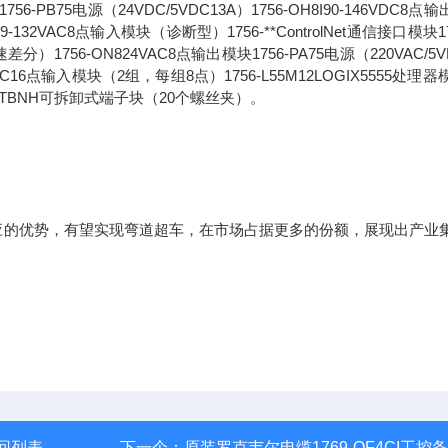
1756-PB75电源（24VDC/5VDC13A）1756-OH8I90-146VDC8点
32VAC8点输入模块（诊断型）1756-**ControlNet通信接口模块17
1756-ON824VAC8点输出模块1756-PA75电源（220VAC/5V
32VAC16点输入模块（2组，每组8点）1756-L55M12LOGIX5555处理器
6-TBNH可拆卸式端子块（20个螺丝夹）。
的优势，有望实现弯道超车，在市场占据更多的份额，展现出产业
回列表
下一个：
原装罗克韦尔电缆1769-OF4CI工控