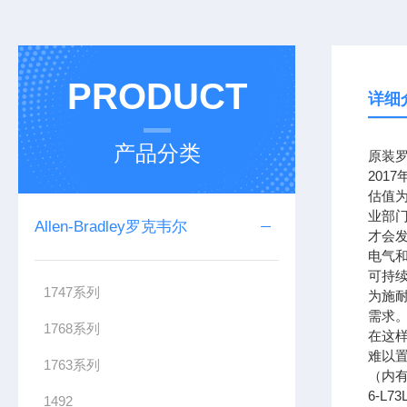
PRODUCT
详细
产品分类
原装罗
201
估值为
业部
Allen-Bradley罗克韦尔
才会
电气
可持续
1747系列
为施
需求。
1768系列
在这样
难以置
1763系列
（内有电
6-L7
1492