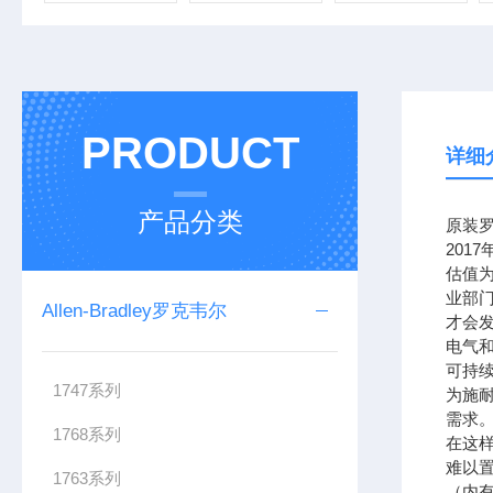
PRODUCT
详细
产品分类
原装罗
201
估值为
业部
Allen-Bradley罗克韦尔
才会
电气
可持续
1747系列
为施
需求。
1768系列
在这样
难以置
1763系列
（内有电