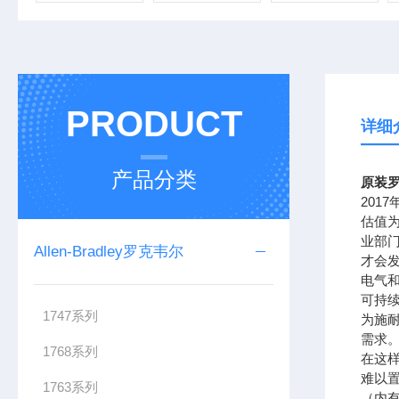
PRODUCT
详细
产品分类
原装罗
201
估值为
业部
Allen-Bradley罗克韦尔
才会
电气
可持续
1747系列
为施
需求。
1768系列
在这样
难以置
1763系列
（内有电