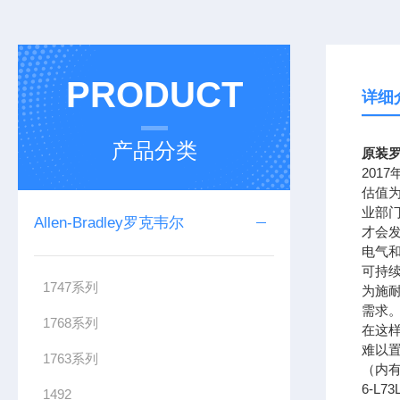
PRODUCT
详细
产品分类
原装罗
201
估值为
业部
Allen-Bradley罗克韦尔
才会
电气
可持续
1747系列
为施
需求。
1768系列
在这样
难以置
1763系列
（内有电
6-L7
1492