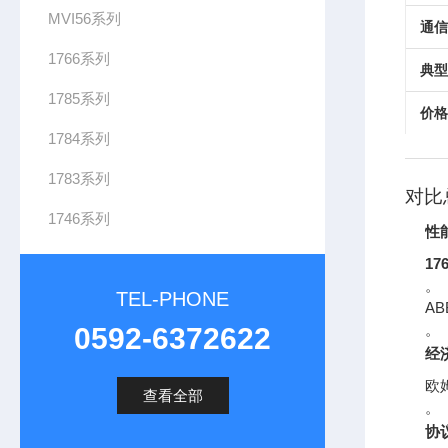
MVI56系列
通信
1766系列
典型
1785系列
价格
1784系列
1783系列
对比
1746系列
性
17
。
TEL-PHONE
A
。
0592-6372622
经
欧
查看全部
。
协