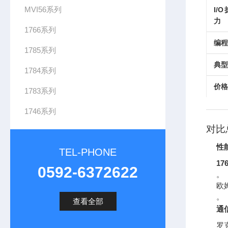
MVI56系列
I/
力
1766系列
编程
1785系列
典型
1784系列
价格
1783系列
1746系列
对比
性
TEL-PHONE
17
0592-6372622
。
欧
。
查看全部
通
罗克