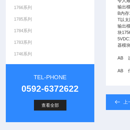
令人难
输出模
1766系列
B内存1
1785系列
T以太网
输出模
1784系列
块17
5VDC
1783系列
器模块
1746系列
AB 
AB 传
TEL-PHONE
0592-6372622
上
查看全部