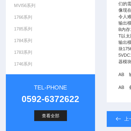
们的需
MVI56系列
像现在
令人难
1766系列
输出模
1785系列
B内存1
T以太网
1784系列
输出模
块17
1783系列
5VDC
器模块
1746系列
AB 输
TEL-PHONE
AB 备
0592-6372622
查看全部
上