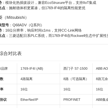
势
：模块化热插拔设计，兼容EcoStruxure平台，支持IIoT集成
比点
：施耐德体积更紧凑，但1769-IF4I的隔离性能更优
菱（Mitsubishi）
表型号
：Q68ADV（Q系列）
势
：16位分辨率，响应时间≤1ms，支持CC-Link网络
比点
：三菱适配日系PLC系统，而1769-IF4I在Rockwell生态中扩展
综合对比表
/品牌
1769-IF4I (AB)
西门子 S7-1500
ABB AO
数
4路隔离
8路（可选隔离）
8路冗余
率
16位
16位
16位
协议
EtherNet/IP
PROFINET
ABB集