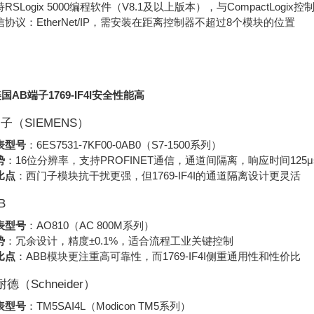
RSLogix 5000编程软件（V8.1及以上版本），与CompactLogix
信协议：EtherNet/IP，需安装在距离控制器不超过8个模块的位置
国AB端子1769-IF4I安全性能高
门子（SIEMENS）
表型号
：6ES7531-7KF00-0AB0（S7-1500系列）
势
：16位分辨率，支持PROFINET通信，通道间隔离，响应时间125
比点
：西门子模块抗干扰更强，但1769-IF4I的通道隔离设计更灵活
B
表型号
：AO810（AC 800M系列）
势
：冗余设计，精度±0.1%，适合流程工业关键控制
比点
：ABB模块更注重高可靠性，而1769-IF4I侧重通用性和性价比
耐德（Schneider）
表型号
：TM5SAI4L（Modicon TM5系列）