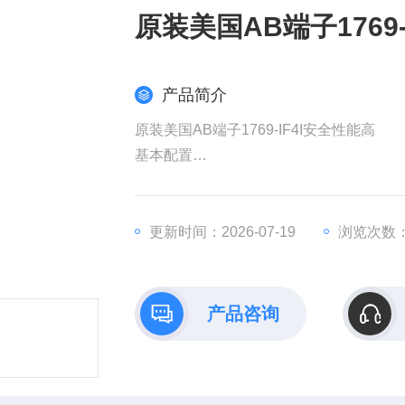
原装美国AB端子1769-
产品简介
原装美国AB端子1769-IF4I安全性能高
基本配置​
​品牌/系列​：Allen-Bradley CompactLogix
​模块类型​：4通道隔离差分模拟量输入模块
​信号类型​：支持电压（±10V、0-10V、±5
更新时间：2026-07-19
浏览次数：
​分辨率​：16位（单极性）/15位+符号位（
产品咨询