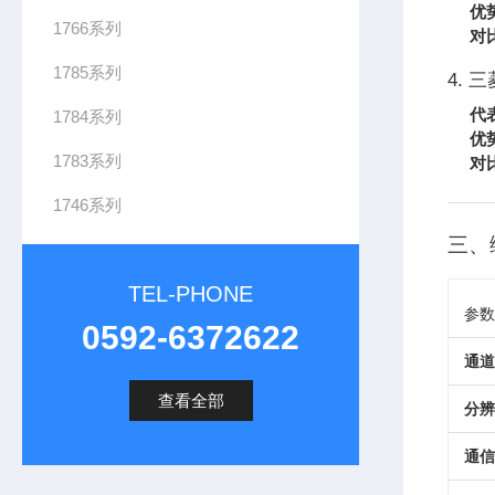
优
1766系列
对
1785系列
4. 三
代
1784系列
优
1783系列
对
1746系列
三、
TEL-PHONE
参数
0592-6372622
通道
查看全部
分辨
通信