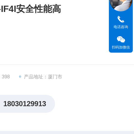
IF4I安全性能高
电话咨询
扫码加微信
 5370系列
V、0-5V）和电流（4-20mA、0-20mA、±20mA）输入
398
产品地址：厦门市
双极性），最小分辨率0.156mV（电压）或0.3
18030129913