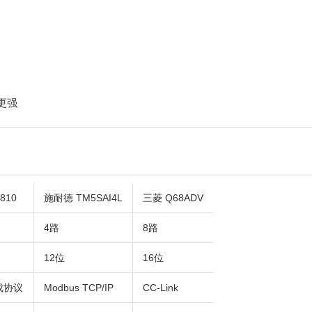
性更强
810
施耐德 TM5SAI4L
三菱 Q68ADV
4路
8路
12位
16位
成协议
Modbus TCP/IP
CC-Link