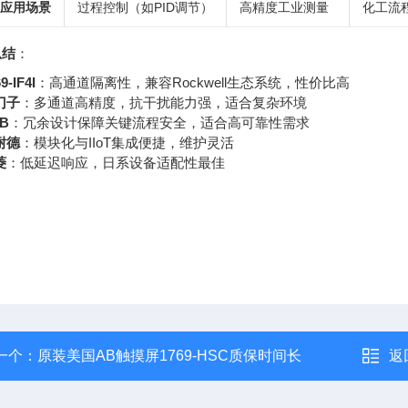
应用场景
过程控制（如PID调节）
高精度工业测量
化工流
总结
：
9-IF4I
：高通道隔离性，兼容Rockwell生态系统，性价比高
门子
：多通道高精度，抗干扰能力强，适合复杂环境
B
：冗余设计保障关键流程安全，适合高可靠性需求
耐德
：模块化与IIoT集成便捷，维护灵活
菱
：低延迟响应，日系设备适配性最佳
一个：
原装美国AB触摸屏1769-HSC质保时间长
返