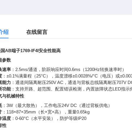
介绍
在线留言
国AB端子1769-IF4I安全性能高
能参数
换速率
：2.5ms/通道，阶跃响应时间0.6ms（1200Hz转换速率时）
度
：±0.1%满量程（25°C），温度漂移±0.0028%/°C（电压）或±0.00
离能力
：通道间隔离耐压250V AC，通道与背板总线隔离耐压707V D
断功能
：支持开路、超范围、配置错误检测，内置故障状态LED指示
气与机械特性
耗
：3W（最大散热），工作电压24V DC（通过背板供电）
寸
：118×87×35mm（长×宽×高），重量0.65kg
作温度
：0-60°C（水平安装），防护等级IP20
容性