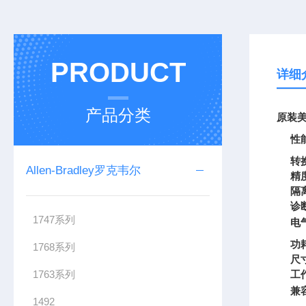
PRODUCT
详细
产品分类
原装美
性
转
Allen-Bradley罗克韦尔
精
隔
诊
1747系列
电
功
1768系列
尺
1763系列
工
兼
1492