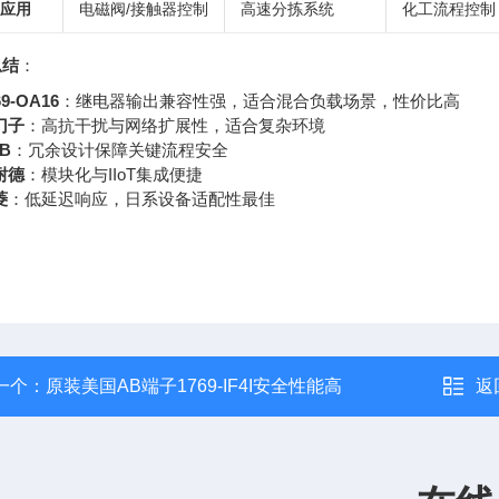
应用
电磁阀/接触器控制
高速分拣系统
化工流程控制
总结
：
69-OA16
：继电器输出兼容性强，适合混合负载场景，性价比高
门子
：高抗干扰与网络扩展性，适合复杂环境
B
：冗余设计保障关键流程安全
耐德
：模块化与IIoT集成便捷
菱
：低延迟响应，日系设备适配性最佳
一个：
原装美国AB端子1769-IF4I安全性能高
返