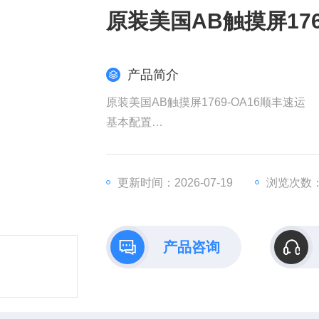
原装美国AB触摸屏176
产品简介
原装美国AB触摸屏1769-OA16顺丰速运
​基本配置​
​品牌/系列​：Allen-Bradley CompactLogi
​模块类型​：16路继电器输出模块（干接点
​负载兼容性​：支持AC 24-230V或DC 
更新时间：2026-07-19
浏览次数：
​隔离能力​：触点隔离耐压1836V AC（
产品咨询