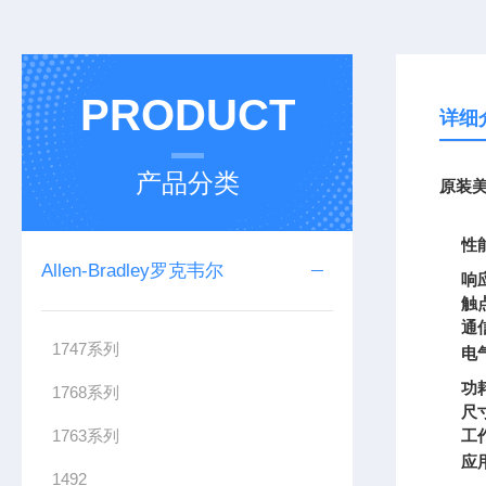
PRODUCT
详细
产品分类
原装美
性
Allen-Bradley罗克韦尔
响
触
通
1747系列
电
功
1768系列
尺
1763系列
工
应
1492