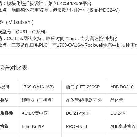
势
：模块化热插拔设计，兼容EcoStruxure平台
比点
：施耐德体积更紧凑，但负载能力较弱（仅支持DC24V）
菱（Mitsubishi）
表型号
：QX81（Q系列）
势
：CC-Link网络支持，响应时间≤1ms，专为高速控制优化
比点
：三菱适配日系PLC，而1769-OA16在Rockwell生态中扩展性更
综合对比表
/品牌
1769-OA16 (AB)
西门子 ET 200SP
ABB DO810
类型
继电器（干接点）
晶体管/继电器可选
晶体管
兼容性
AC/DC宽电压
DC 24V为主
DC 24V
协议
EtherNet/IP
PROFINET
ABB集成协议