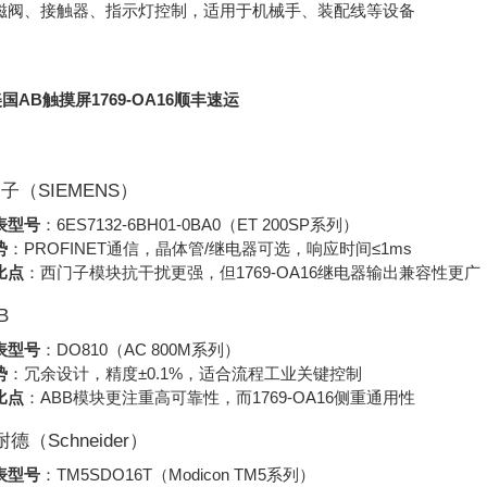
磁阀、接触器、指示灯控制，适用于机械手、装配线等设备
国AB触摸屏1769-OA16顺丰速运
门子（SIEMENS）
表型号
：6ES7132-6BH01-0BA0（ET 200SP系列）
势
：PROFINET通信，晶体管/继电器可选，响应时间≤1ms
比点
：西门子模块抗干扰更强，但1769-OA16继电器输出兼容性更广
B
表型号
：DO810（AC 800M系列）
势
：冗余设计，精度±0.1%，适合流程工业关键控制
比点
：ABB模块更注重高可靠性，而1769-OA16侧重通用性
耐德（Schneider）
表型号
：TM5SDO16T（Modicon TM5系列）