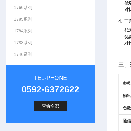
优
1766系列
对
1785系列
4. 三
代
1784系列
优
1783系列
对
1746系列
三、
TEL-PHONE
参数
0592-6372622
输出
查看全部
负载
通信