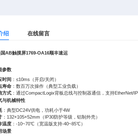
介绍
在线留言
国AB触摸屏1769-OA16顺丰速运
能参数
应时间
：≤10ms（开启/关闭）
点寿命
：数百万次操作（典型工业负载）
信方式
：通过CompactLogix背板总线与控制器通信，支持EtherNet/I
气与机械特性
耗
：典型DC24V供电，功耗小于4W
寸
：132×105×52mm（IP30防护等级，铝制外壳）
作温度
：-10~70℃（宽温版支持-40~85℃）
用场景