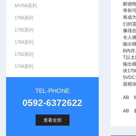
耐德
MVI56系列
率和可
将成
1766系列
们的需
1785系列
像现在
令人难
1784系列
输出模
B内存1
1783系列
T以太网
输出模
1746系列
块17
5VDC
器模块
TEL-PHONE
AB 模
0592-6372622
AB 备
查看全部