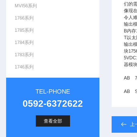
们的需
MVI56系列
像现在
令人难
1766系列
输出模
1785系列
B内存1
T以太网
1784系列
输出模
块17
1783系列
5VDC
器模块
1746系列
AB 7
TEL-PHONE
AB S
0592-6372622
查看全部
上