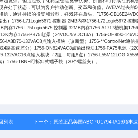
求正变得越来越复杂。但通过数字化转型创造竞争优势、价值和可持续性的机
现在处于状态，可以为客户推动创新、变革和价值。AVEVA过去的5
过持续的投资和转型，好戏还在后头。"1756-OB16E24VDC
71Logix5671 控制器 2MB内存1756-L72Logix5672 控制
6MB内存1756-L75Logix5675 控制器 32MB内存1756-A1717槽机架1756
2K内存1756-PB75电源（24VDC/5VDC13A）1756-OH8I90-146V
8D79-132VAC8点输入模块（诊断型）1756-**ControlNet通
路高速差分）1756-ON824VAC8点输出模块1756-PA75电源（220
1679-132VAC16点输入模块（2组，每组8点）1756-L55M12LOGIX55
离）1756-TBNH可拆卸式端子块（20个螺丝夹）。
回列表
下一个：
原装正品美国ABCPU1794-IA16顺丰