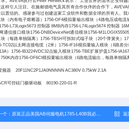
求。AVEVA执行官Peter Herweck表示："工业世界的需
这样引人注目。在施耐德电气及其所有合作伙伴的合作下，AVEVA
以置信的。感谢参与过创建这家工业软件和数据全球的所有人。我相信，通
块（内有电子熔断器）1756-OF4模拟量输出模块（4路电压或电流输出）1756-L
756-L73Logix5673 控制器 8MB内存1756-L74Logix5674 控制器 1
通信接口模块1756-DNBDeviceNet通信模块1756-M1LOGIX555051
块（每路单独隔离）1756-TBSH可拆卸式端子块（20个弹簧夹）1756-IA
56-TC02以太网连接电缆（2米）1756-IF16模拟量输入模块（8路差分或4
13A）1756-IB3224VDC32点输入模块1756-TBE扩展护盖1756-IA
750K内存1756-OF6CI模拟量输出模块（6路电流输出，每路单独隔
频器 20F11NC2P1JA0NNNNN AC380V 0.75kW 2.1A
CR可控硅门极驱动板 80190-220-01-R
一个：
原装正品美国AB伺服电机1785-L40B我必承诺
返