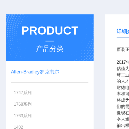
PRODUCT
详细
产品分类
原装正
201
估值为
Allen-Bradley罗克韦尔
球工
的人
耐德
1747系列
率和可
将成
1768系列
们的需
像现在
1763系列
令人难
输出模
1492