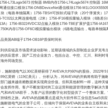
756-L73Logix5673 控制器 8MB内存1756-L74Logix5674 控制器 1
通信接口模块1756-DNBDeviceNet通信模块1756-M1LOGIX555051
块（每路单独隔离）1756-TBSH可拆卸式端子块（20个弹簧夹）1756-IA
56-TC02以太网连接电缆（2米）1756-IF16模拟量输入模块（8路差分或4
13A）1756-IB3224VDC32点输入模块1756-TBE扩展护盖1756-IA
750K内存1756-OF6CI模拟量输出模块（6路电流输出，每路单独隔
品美国AB端子1794-OB16P质保时间长
供应链及市场需求波动影响，近期该领域的头部制造企业罗克韦尔宣
涨的供应需求，国产工控企业发力，包括台达、中控、汇川、和利时
与海外同场竞技。
7年，施耐德电气以30亿英镑获得了AVEVA大约60%的股份。2022
99亿英镑（119亿美元）。分析认为，对AVEVA的并购将有助
业部门越来越依赖数据来实现商业价值。但和其他材料一样，这种关
才会发挥作用。客户不断发现对跨工业运营和能源管理的数字解决方
电气和AVEVA联手，为客户运营的数字化转型提供了一个整体方案
持续性之旅。AVEVA的战略重点是成为大软件和工业信息SaaS供
为施耐德电气的全资子公司，但倾向于保留AVEVA的业务自主权和