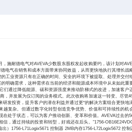
年9月，施耐德电气对AVEVA少数股东股权发起收购要约，该计划对AVE
于施耐德电气在销售和成本方面带来协同效益，从而更快地执行其增长战
键的工业资源只有在正确的时间、安全的环境下被提取、处理并交付
案的明确需求，这种需求在当前的经济和能源成本环境中从未如此重
。它们通过降低能源、碳和资源强度来推动阶梯式的改进，加速客户
应商，并发展为仅订阅的业务模式。此次收购将加速这一转变。尽管AV
未来研发投资，提升客户的潜在利益并通过更*的解决方案组合更快地
求正变得越来越复杂。但通过数字化转型创造竞争优势、价值和可持续性的机
现在处于状态，可以为客户推动创新、变革和价值。AVEVA过去的5
过持续的投资和转型，好戏还在后头。"1756-OB16E24VDC
71Logix5671 控制器 2MB内存1756-L72Logix5672 控制