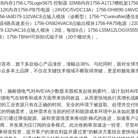
6MB内存1756-L75Logix5675 控制器 32MB内存1756-A1717槽机架1756
2K内存1756-PB75电源（24VDC/5VDC13A）1756-OH8I90-146V
8D79-132VAC8点输入模块（诊断型）1756-**ControlNet通
路高速差分）1756-ON824VAC8点输出模块1756-PA75电源（220
1679-132VAC16点输入模块（2组，每组8点）1756-L55M12LOGIX55
离）1756-TBNH可拆卸式端子块（20个螺丝夹）。
布，旗下多款核心产品涨价，涨幅达36%。与此同时，面对全球
等众多本土品牌，不仅在关键技术领域不断取得突破，更是积极拓展
年9月，施耐德电气对AVEVA少数股东股权发起收购要约，该计划对AVE
于施耐德电气在销售和成本方面带来协同效益，从而更快地执行其增长战
键的工业资源只有在正确的时间、安全的环境下被提取、处理并交付
案的明确需求，这种需求在当前的经济和能源成本环境中从未如此重
。它们通过降低能源、碳和资源强度来推动阶梯式的改进，加速客户
应商，并发展为仅订阅的业务模式。此次收购将加速这一转变。尽管AV
未来研发投资，提升客户的潜在利益并通过更*的解决方案组合更快地