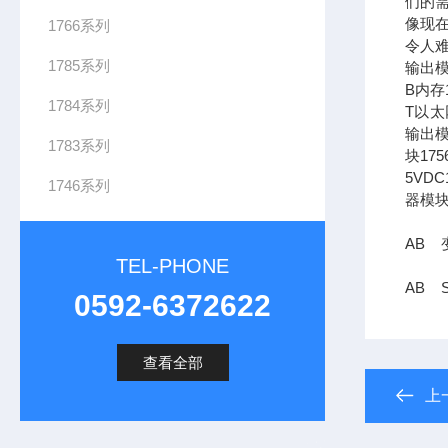
们的需
像现在
1766系列
令人难
1785系列
输出模
B内存1
1784系列
T以太网
输出模
1783系列
块17
5VDC
1746系列
器模块
AB 变
TEL-PHONE
AB S
0592-6372622
查看全部
上