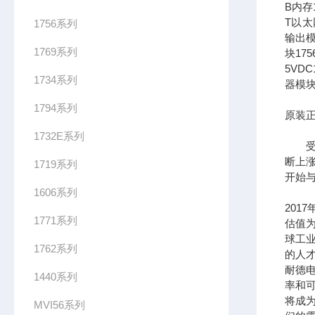
B内存1
T以太网
1756系列
输出模
1769系列
块17
5VDC
1734系列
器模块
1794系列
原装正
1732E系列
受到
断上
1719系列
开始
1606系列
201
1771系列
估值为
球工
1762系列
的人
耐德
1440系列
率和可
将成
MVI56系列