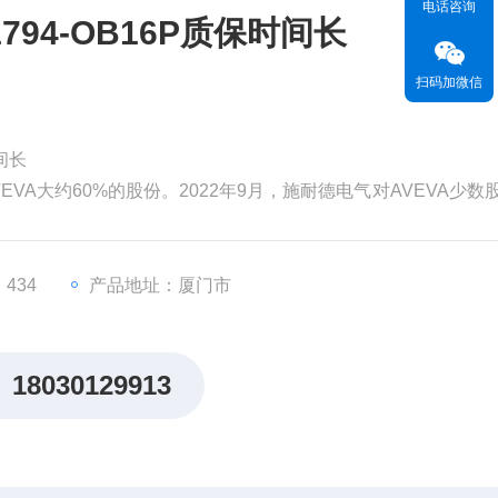
电话咨询
94-OB16P质保时间长
扫码加微信
间长
EVA大约60%的股份。2022年9月，施耐德电气对AVEVA少数
为99亿英镑（119亿美元）。分析认为，对AVEVA的并购将有
，从而更快地执行其增长战略。
价值。但和其他材料一样
434
产品地址：厦门市
18030129913