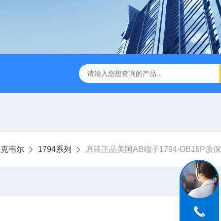
ey罗克韦尔
1794系列
原装正品美国AB端子1794-OB16P质