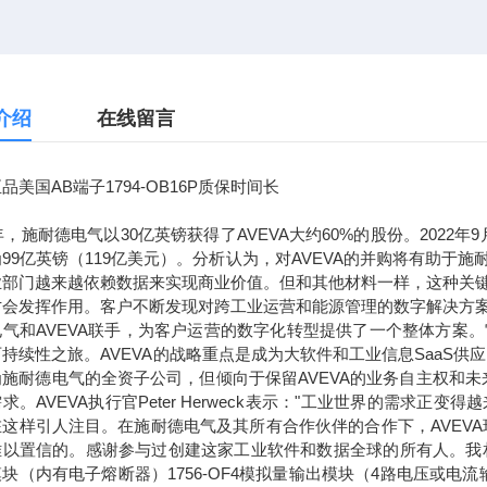
介绍
在线留言
品美国AB端子1794-OB16P质保时间长
7年，施耐德电气以30亿英镑获得了AVEVA大约60%的股份。2022
99亿英镑（119亿美元）。分析认为，对AVEVA的并购将有助
业部门越来越依赖数据来实现商业价值。但和其他材料一样，这种关
才会发挥作用。客户不断发现对跨工业运营和能源管理的数字解决方
电气和AVEVA联手，为客户运营的数字化转型提供了一个整体方案
持续性之旅。AVEVA的战略重点是成为大软件和工业信息SaaS供
为施耐德电气的全资子公司，但倾向于保留AVEVA的业务自主权和
求。AVEVA执行官Peter Herweck表示："工业世界的需
这样引人注目。在施耐德电气及其所有合作伙伴的合作下，AVEVA
以置信的。感谢参与过创建这家工业软件和数据全球的所有人。我相信，通
块（内有电子熔断器）1756-OF4模拟量输出模块（4路电压或电流输出）1756-L