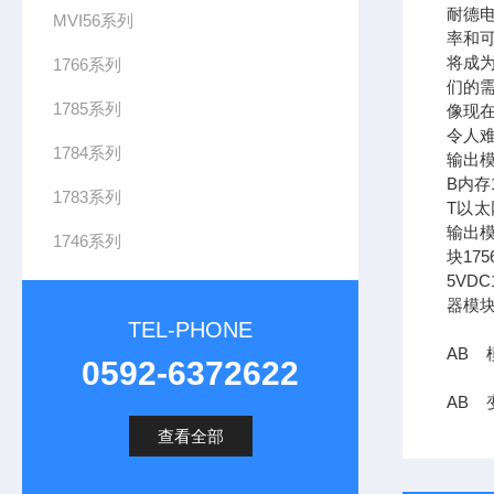
耐德
MVI56系列
率和可
将成
1766系列
们的需
1785系列
像现在
令人难
1784系列
输出模
B内存1
1783系列
T以太网
输出模
1746系列
块17
5VDC
器模块
TEL-PHONE
AB 模
0592-6372622
AB 变
查看全部