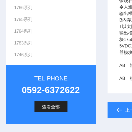
像现在
令人难
1766系列
输出模
1785系列
B内存1
T以太网
1784系列
输出模
块17
1783系列
5VDC
器模块
1746系列
AB 输
TEL-PHONE
AB 模
0592-6372622
查看全部
上