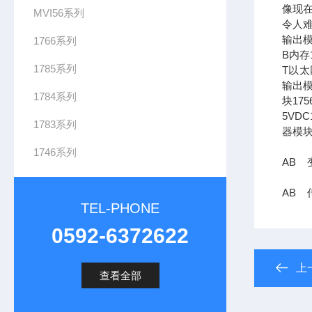
像现在
MVI56系列
令人难
输出模
1766系列
B内存1
1785系列
T以太网
输出模
1784系列
块17
5VDC
1783系列
器模块
1746系列
AB 变
AB 传
TEL-PHONE
0592-6372622
上
查看全部