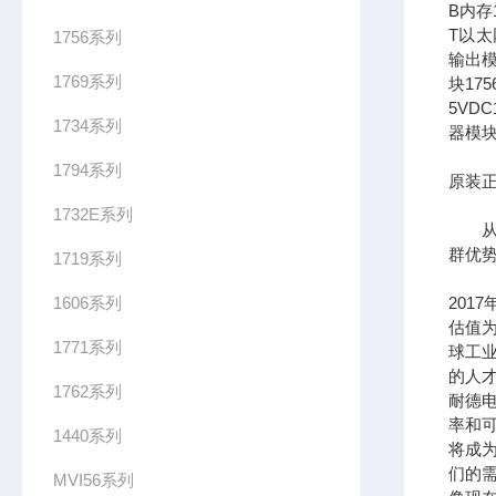
B内存1
T以太网
1756系列
输出模
1769系列
块17
5VDC
1734系列
器模块
1794系列
原装正
1732E系列
从长
群优
1719系列
1606系列
201
估值为
1771系列
球工
的人
1762系列
耐德
率和可
1440系列
将成
们的需
MVI56系列