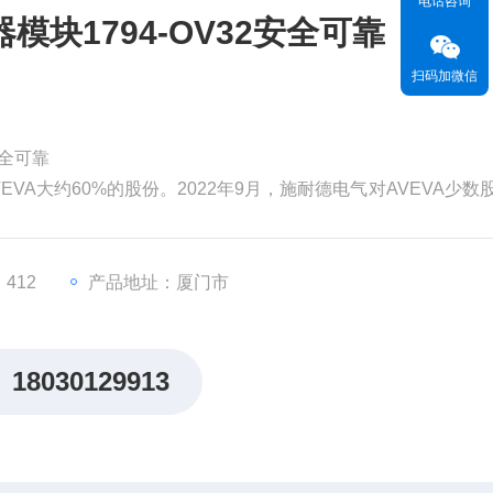
电话咨询
模块1794-OV32安全可靠
扫码加微信
安全可靠
EVA大约60%的股份。2022年9月，施耐德电气对AVEVA少数
为99亿英镑（119亿美元）。分析认为，对AVEVA的并购将有
，从而更快地执行其增长战略。
价值。但和其他材料一
412
产品地址：厦门市
18030129913