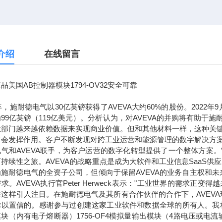
介绍
在线留言
品美国AB控制器模块1794-OV32安全可靠
7年，施耐德电气以30亿英镑获得了AVEVA大约60%的股份。2022
99亿英镑（119亿美元）。分析认为，对AVEVA的并购将有助
业部门越来越依赖数据来实现商业价值。但和其他材料一样，这种关
才会发挥作用。客户不断发现对跨工业运营和能源管理的数字解决方
电气和AVEVA联手，为客户运营的数字化转型提供了一个整体方案
持续性之旅。AVEVA的战略重点是成为大软件和工业信息SaaS供
为施耐德电气的全资子公司，但倾向于保留AVEVA的业务自主权和
求。AVEVA执行官Peter Herweck表示："工业世界的需
这样引人注目。在施耐德电气及其所有合作伙伴的合作下，AVEVA
以置信的。感谢参与过创建这家工业软件和数据全球的所有人。我相信，通
块（内有电子熔断器）1756-OF4模拟量输出模块（4路电压或电流输出）1756-L