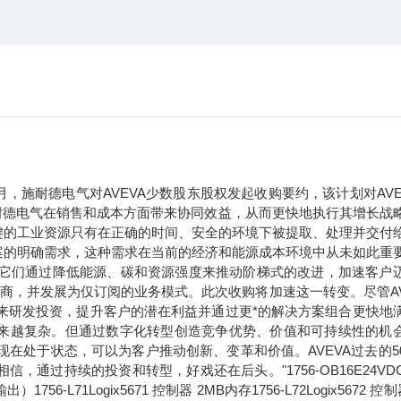
年9月，施耐德电气对AVEVA少数股东股权发起收购要约，该计划对AVE
于施耐德电气在销售和成本方面带来协同效益，从而更快地执行其增长战
键的工业资源只有在正确的时间、安全的环境下被提取、处理并交付
案的明确需求，这种需求在当前的经济和能源成本环境中从未如此重
。它们通过降低能源、碳和资源强度来推动阶梯式的改进，加速客户
应商，并发展为仅订阅的业务模式。此次收购将加速这一转变。尽管AV
未来研发投资，提升客户的潜在利益并通过更*的解决方案组合更快地
求正变得越来越复杂。但通过数字化转型创造竞争优势、价值和可持续性的机
现在处于状态，可以为客户推动创新、变革和价值。AVEVA过去的5
过持续的投资和转型，好戏还在后头。"1756-OB16E24VDC
71Logix5671 控制器 2MB内存1756-L72Logix5672 控制