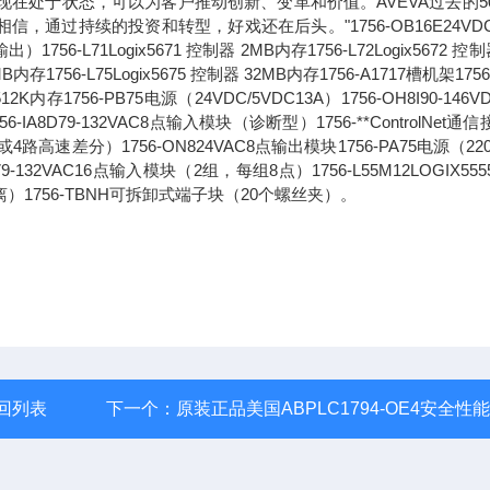
现在处于状态，可以为客户推动创新、变革和价值。AVEVA过去的5
过持续的投资和转型，好戏还在后头。"1756-OB16E24VDC
71Logix5671 控制器 2MB内存1756-L72Logix5672 控制
6MB内存1756-L75Logix5675 控制器 32MB内存1756-A1717槽机架1756
2K内存1756-PB75电源（24VDC/5VDC13A）1756-OH8I90-146V
8D79-132VAC8点输入模块（诊断型）1756-**ControlNet通
路高速差分）1756-ON824VAC8点输出模块1756-PA75电源（220
1679-132VAC16点输入模块（2组，每组8点）1756-L55M12LOGIX55
离）1756-TBNH可拆卸式端子块（20个螺丝夹）。
回列表
下一个：
原装正品美国ABPLC1794-OE4安全性