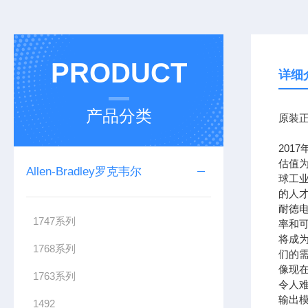
PRODUCT
详细
产品分类
原装正
201
估值为
Allen-Bradley罗克韦尔
球工
的人
耐德
1747系列
率和可
将成
1768系列
们的需
像现在
1763系列
令人难
输出模
1492