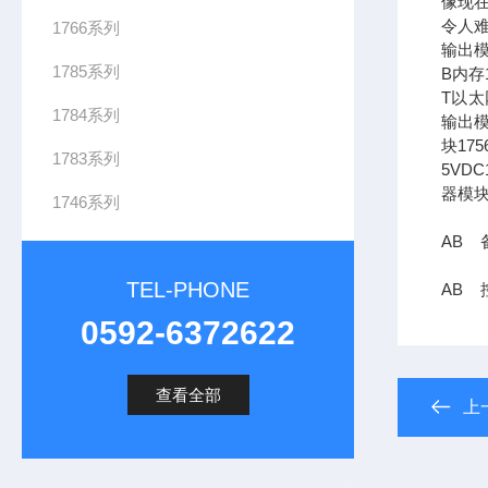
像现在
令人难
1766系列
输出模
1785系列
B内存1
T以太网
1784系列
输出模
块17
1783系列
5VDC
器模块
1746系列
AB 备
TEL-PHONE
AB 控
0592-6372622
查看全部
上