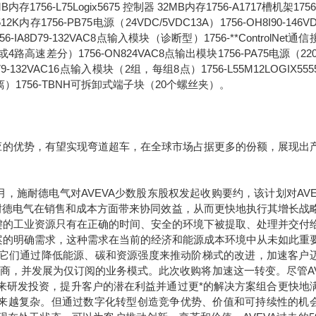
6MB内存1756-L75Logix5675 控制器 32MB内存1756-A1717槽机架1756
2K内存1756-PB75电源（24VDC/5VDC13A）1756-OH8I90-146V
8D79-132VAC8点输入模块（诊断型）1756-**ControlNet通
路高速差分）1756-ON824VAC8点输出模块1756-PA75电源（220
1679-132VAC16点输入模块（2组，每组8点）1756-L55M12LOGIX55
离）1756-TBNH可拆卸式端子块（20个螺丝夹）。
的优势，有望实现弯道超车，在全球市场占据更多的份额，展现出
年9月，施耐德电气对AVEVA少数股东股权发起收购要约，该计划对AVE
于施耐德电气在销售和成本方面带来协同效益，从而更快地执行其增长战
键的工业资源只有在正确的时间、安全的环境下被提取、处理并交付
案的明确需求，这种需求在当前的经济和能源成本环境中从未如此重
。它们通过降低能源、碳和资源强度来推动阶梯式的改进，加速客户
应商，并发展为仅订阅的业务模式。此次收购将加速这一转变。尽管AV
未来研发投资，提升客户的潜在利益并通过更*的解决方案组合更快地
求正变得越来越复杂。但通过数字化转型创造竞争优势、价值和可持续性的机