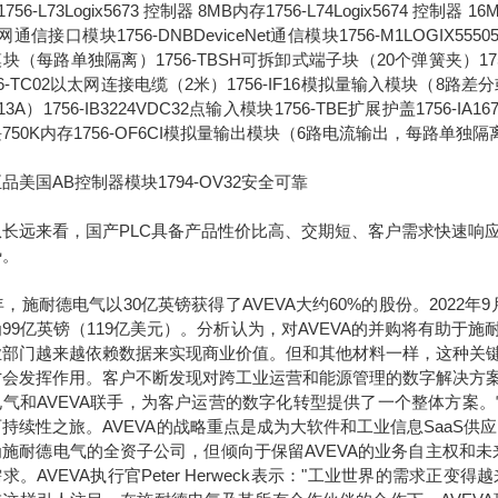
756-L73Logix5673 控制器 8MB内存1756-L74Logix5674 控制器 1
通信接口模块1756-DNBDeviceNet通信模块1756-M1LOGIX555051
块（每路单独隔离）1756-TBSH可拆卸式端子块（20个弹簧夹）1756-IA
56-TC02以太网连接电缆（2米）1756-IF16模拟量输入模块（8路差分或4
13A）1756-IB3224VDC32点输入模块1756-TBE扩展护盖1756-IA
750K内存1756-OF6CI模拟量输出模块（6路电流输出，每路单独隔
品美国AB控制器模块1794-OV32安全可靠
远来看，国产PLC具备产品性价比高、交期短、客户需求快速响应
势。
7年，施耐德电气以30亿英镑获得了AVEVA大约60%的股份。2022
99亿英镑（119亿美元）。分析认为，对AVEVA的并购将有助
业部门越来越依赖数据来实现商业价值。但和其他材料一样，这种关
才会发挥作用。客户不断发现对跨工业运营和能源管理的数字解决方
电气和AVEVA联手，为客户运营的数字化转型提供了一个整体方案
持续性之旅。AVEVA的战略重点是成为大软件和工业信息SaaS供
为施耐德电气的全资子公司，但倾向于保留AVEVA的业务自主权和
求。AVEVA执行官Peter Herweck表示："工业世界的需