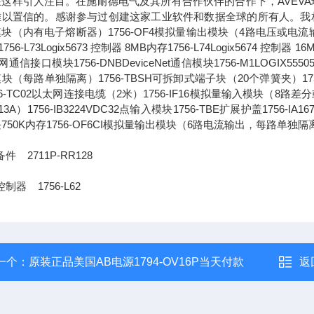
这样引人注目。在施耐德电气及其所有合作伙伴的合作下，AVEVA
以置信的。感谢参与过创建这家工业软件和数据全球的所有人。我相信，通
块（内有电子熔断器）1756-OF4模拟量输出模块（4路电压或电流输出）1756-L
756-L73Logix5673 控制器 8MB内存1756-L74Logix5674 控制器 1
通信接口模块1756-DNBDeviceNet通信模块1756-M1LOGIX555051
块（每路单独隔离）1756-TBSH可拆卸式端子块（20个弹簧夹）1756-IA
56-TC02以太网连接电缆（2米）1756-IF16模拟量输入模块（8路差分或4
13A）1756-IB3224VDC32点输入模块1756-TBE扩展护盖1756-IA
750K内存1756-OF6CI模拟量输出模块（6路电流输出，每路单独隔
件 2711P-RR128
制器 1756-L62
一个：
原装正品美国AB电源1794-OV16P当天付款
返