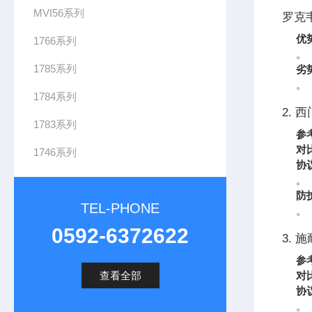
MVI56系列
罗克韦
优
1766系列
。
1785系列
劣
。
1784系列
2. 
1783系列
参
对
1746系列
协
。
防
TEL-PHONE
。
0592-6372622
3. 施
参
查看全部
对
协
。