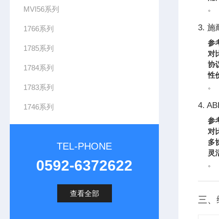
。
MVI56系列
3. 施
1766系列
参
1785系列
对
协
1784系列
性
。
1783系列
4. A
1746系列
参
对
多
TEL-PHONE
灵
0592-6372622
。
查看全部
三、