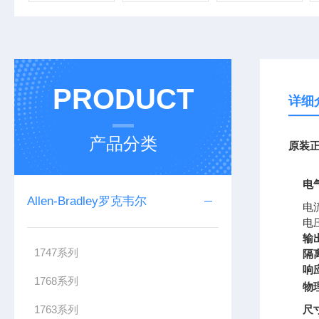
PRODUCT
详细
产品分类
原装正
电
Allen-Bradley罗克韦尔
电
电
输
1747系列
隔
响
1768系列
物
1763系列
尺