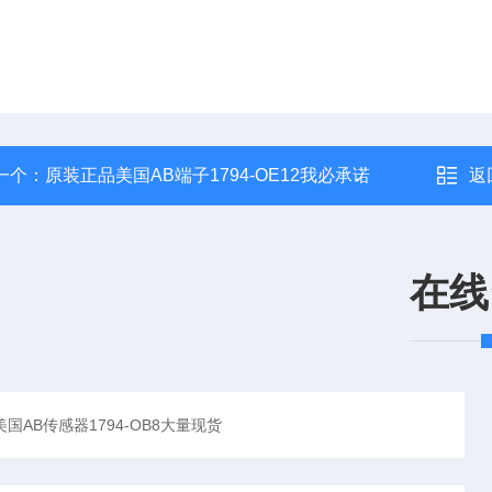
一个：
原装正品美国AB端子1794-OE12我必承诺
返
在线