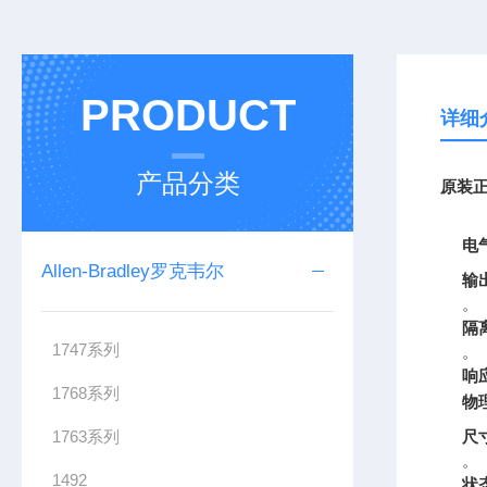
PRODUCT
详细
产品分类
原装正
电
Allen-Bradley罗克韦尔
输
。
隔
1747系列
。
响
1768系列
物
1763系列
尺
。
1492
状