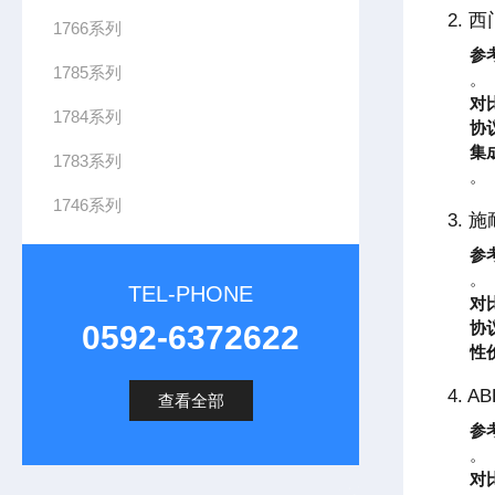
2. 
1766系列
参
1785系列
。
对
1784系列
协
集
1783系列
。
1746系列
3. 施
参
。
TEL-PHONE
对
协
0592-6372622
性
4. A
查看全部
参
。
对