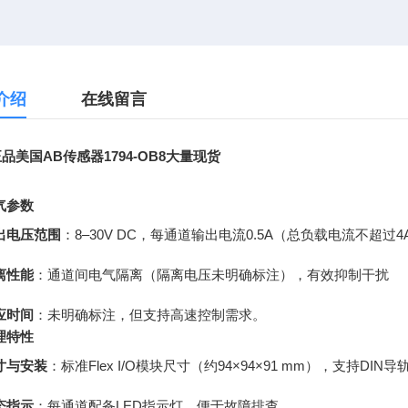
介绍
在线留言
品美国AB传感器1794-OB8大量现货
气参数
出电压范围
：8–30V DC，每通道输出电流0.5A（总负载电流不超过4
离性能
：通道间电气隔离（隔离电压未明确标注），有效抑制干扰
应时间
：未明确标注，但支持高速控制需求。
理特性
寸与安装
：标准Flex I/O模块尺寸（约94×94×91 mm），支持DIN
态指示
：每通道配备LED指示灯，便于故障排查