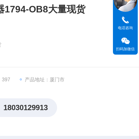
1794-OB8大量现货
电话咨询
货
扫码加微信
y）1794-OB8
 I/O系统的一部分，支持模块化扩展。
397
产品地址：厦门市
电磁阀、指示灯、小型直流电机等工业设备
EtherNet/IP、Devi
18030129913