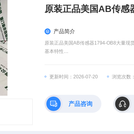
原装正品美国AB传感器
产品简介
原装正品美国AB传感器1794-OB8大量现
​基本特性​
​品牌/型号​：罗克韦尔自动化（Allen-Bradle
。
​功能​：8通道数字量输出模块，属于Flex
更新时间：2026-07-20
浏览次数：
​输出类型​：24V DC晶体管输出，适配
。
​通信接口​：需配合适配器（如1794-AENT）支持
产品咨询