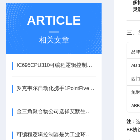
多
灵
ARTICLE
三、
相关文章
品牌
IC695CPU310可编程逻辑控制器在各行业中具体应用分享
AB 
西门
罗克韦尔自动化携手1PointFive 签署直接空气捕获碳去除信用协议
施耐德
ABB
金三角聚合物公司选择艾默生为其新建工厂提供设备数字自动化技术以及软件
注
：选
BB协
可编程逻辑控制器是为工业环境设计的数字运算控制系统
。