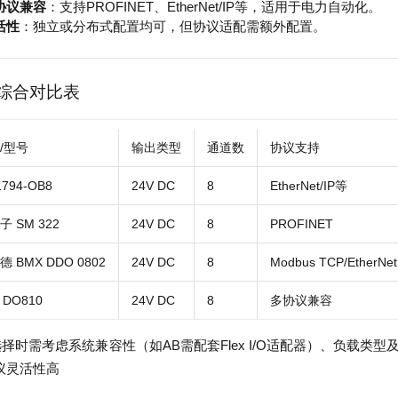
协议兼容
：支持PROFINET、EtherNet/IP等，适用于电力自动化。
活性
：独立或分布式配置均可，但协议适配需额外配置。
综合对比表
/型号
输出类型
通道数
协议支持
1794-OB8
24V DC
8
EtherNet/IP等
子 SM 322
24V DC
8
PROFINET
 BMX DDO 0802
24V DC
8
Modbus TCP/EtherNet
 DO810
24V DC
8
多协议兼容
择时需考虑系统兼容性（如AB需配套Flex I/O适配器）、负载
议灵活性高