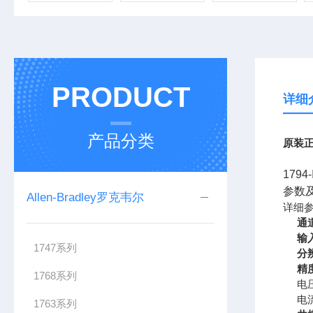
PRODUCT
详细
产品分类
原装正
179
参数
Allen-Bradley罗克韦尔
详细
通
输
1747系列
分
精
1768系列
电
电
1763系列