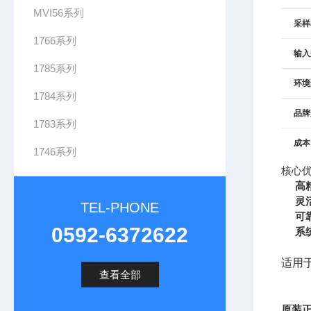
MVI56系列
采样
1766系列
输入
1785系列
环境
1784系列
品牌
1783系列
成本
1746系列
核心
高
灵
TEL-PHONE
可
0592-6372622
系
适用
查看全部
原装正