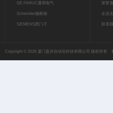
GE FANUC通用电气
荣誉
Schenider施耐德
企业
I
SIEMENS西门子
联系
E
E
Copyright © 2026 厦门盈亦自动化科技有限公司 版权所有
E
T
2
0
0
S
P