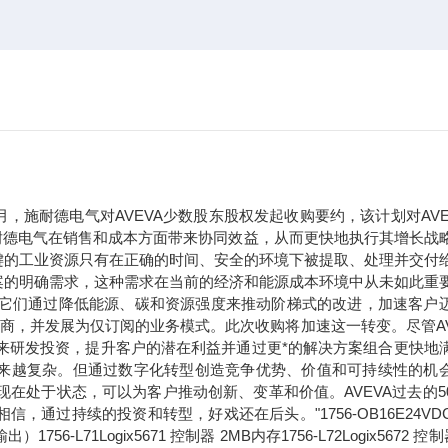
年9月，施耐德电气对AVEVA少数股东股权发起收购要约，该计划对AVE
于施耐德电气在销售和成本方面带来协同效益，从而更快地执行其增长战
键的工业资源只有在正确的时间、安全的环境下被提取、处理并交付
案的明确需求，这种需求在当前的经济和能源成本环境中从未如此重
。它们通过降低能源、碳和资源强度来推动阶梯式的改进，加速客户
应商，并发展为仅订阅的业务模式。此次收购将加速这一转变。尽管AV
未来研发投资，提升客户的潜在利益并通过更*的解决方案组合更快地
求正变得越来越复杂。但通过数字化转型创造竞争优势、价值和可持续性的机
现在处于状态，可以为客户推动创新、变革和价值。AVEVA过去的5
过持续的投资和转型，好戏还在后头。"1756-OB16E24VDC
71Logix5671 控制器 2MB内存1756-L72Logix5672 控制