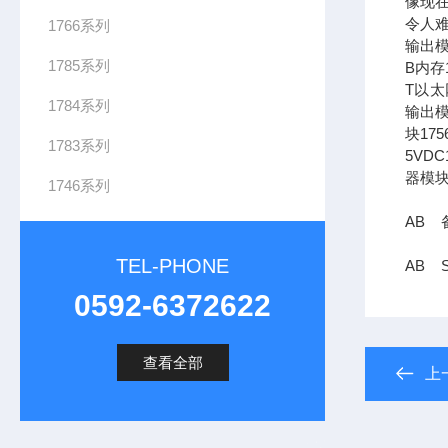
像现在
令人难
1766系列
输出模
1785系列
B内存1
T以太网
1784系列
输出模
块17
1783系列
5VDC
器模块
1746系列
AB 备
TEL-PHONE
AB S
0592-6372622
查看全部
上