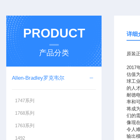
PRODUCT
详细
产品分类
原装正
201
估值为
Allen-Bradley罗克韦尔
球工
的人
耐德
1747系列
率和可
将成
1768系列
们的需
像现在
1763系列
令人难
输出模
1492