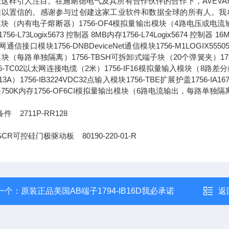
这样引人注目。在施耐德电气及其所有合作伙伴的合作下，AVEVA
以置信的。感谢参与过创建这家工业软件和数据全球的所有人。我相信，通
块（内有电子熔断器）1756-OF4模拟量输出模块（4路电压或电流输出）1756-L
756-L73Logix5673 控制器 8MB内存1756-L74Logix5674 控制器 1
通信接口模块1756-DNBDeviceNet通信模块1756-M1LOGIX555051
块（每路单独隔离）1756-TBSH可拆卸式端子块（20个弹簧夹）1756-IA
56-TC02以太网连接电缆（2米）1756-IF16模拟量输入模块（8路差分或4
13A）1756-IB3224VDC32点输入模块1756-TBE扩展护盖1756-IA
750K内存1756-OF6CI模拟量输出模块（6路电流输出，每路单独隔
件 2711P-RR128
CR可控硅门极驱动板 80190-220-01-R
一个：
原装正品美国AB端子1794-IB16D我必承诺
返