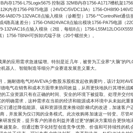
6MB内存1756-L75Logix5675 控制器 32MB内存1756-A1717槽机架1756
2K内存1756-PB75电源（24VDC/5VDC13A）1756-OH8I90-146V
8D79-132VAC8点输入模块（诊断型）1756-**ControlNet通
路高速差分）1756-ON824VAC8点输出模块1756-PA75电源（220
1679-132VAC16点输入模块（2组，每组8点）1756-L55M12LOGIX55
离）1756-TBNH可拆卸式端子块（20个螺丝夹）。
果的应用需求急速猛增。特别是近几年，被誉为工业界“大脑"的PL
业机器人、智能制造等细分产业赛道发展意义重大。
年9月，施耐德电气对AVEVA少数股东股权发起收购要约，该计划对AVE
于施耐德电气在销售和成本方面带来协同效益，从而更快地执行其增长战
键的工业资源只有在正确的时间、安全的环境下被提取、处理并交付
案的明确需求，这种需求在当前的经济和能源成本环境中从未如此重
。它们通过降低能源、碳和资源强度来推动阶梯式的改进，加速客户
应商，并发展为仅订阅的业务模式。此次收购将加速这一转变。尽管AV
未来研发投资，提升客户的潜在利益并通过更*的解决方案组合更快地
求正变得越来越复杂。但通过数字化转型创造竞争优势、价值和可持续性的机