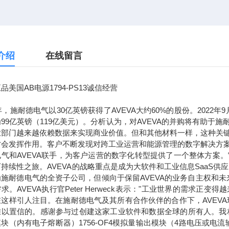
介绍
在线留言
品美国AB电源1794-PS13诚信经营
7年，施耐德电气以30亿英镑获得了AVEVA大约60%的股份。2022
99亿英镑（119亿美元）。分析认为，对AVEVA的并购将有助
业部门越来越依赖数据来实现商业价值。但和其他材料一样，这种关
才会发挥作用。客户不断发现对跨工业运营和能源管理的数字解决方
电气和AVEVA联手，为客户运营的数字化转型提供了一个整体方案
持续性之旅。AVEVA的战略重点是成为大软件和工业信息SaaS供
为施耐德电气的全资子公司，但倾向于保留AVEVA的业务自主权和
求。AVEVA执行官Peter Herweck表示："工业世界的需
这样引人注目。在施耐德电气及其所有合作伙伴的合作下，AVEVA
以置信的。感谢参与过创建这家工业软件和数据全球的所有人。我相信，通
块（内有电子熔断器）1756-OF4模拟量输出模块（4路电压或电流输出）1756-L