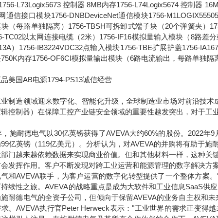
756-L73Logix5673 控制器 8MB内存1756-L74Logix5674 控制器 1
通信接口模块1756-DNBDeviceNet通信模块1756-M1LOGIX555051
块（每路单独隔离）1756-TBSH可拆卸式端子块（20个弹簧夹）1756-IA
56-TC02以太网连接电缆（2米）1756-IF16模拟量输入模块（8路差分或4
13A）1756-IB3224VDC32点输入模块1756-TBE扩展护盖1756-IA
750K内存1756-OF6CI模拟量输出模块（6路电流输出，每路单独隔
品美国AB电源1794-PS13诚信经营
工业制造领域迎来数字化、智能化升级，全球制造业市场对前沿技术成
逻辑控制器）在保障工控产业链安全领域的重要性越发突出，对于工
7年，施耐德电气以30亿英镑获得了AVEVA大约60%的股份。2022
99亿英镑（119亿美元）。分析认为，对AVEVA的并购将有助
业部门越来越依赖数据来实现商业价值。但和其他材料一样，这种关
才会发挥作用。客户不断发现对跨工业运营和能源管理的数字解决方
电气和AVEVA联手，为客户运营的数字化转型提供了一个整体方案
持续性之旅。AVEVA的战略重点是成为大软件和工业信息SaaS供
为施耐德电气的全资子公司，但倾向于保留AVEVA的业务自主权和
求。AVEVA执行官Peter Herweck表示："工业世界的需