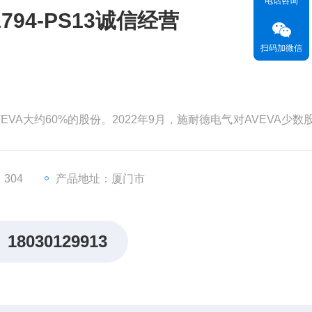
电话咨询
94-PS13诚信经营
扫码加微信
EVA大约60%的股份。2022年9月，施耐德电气对AVEVA少数
为99亿英镑（119亿美元）。分析认为，对AVEVA的并购将有
，从而更快地执行其增长战略。
价值。但和其他材料一样，这
304
产品地址：厦门市
18030129913