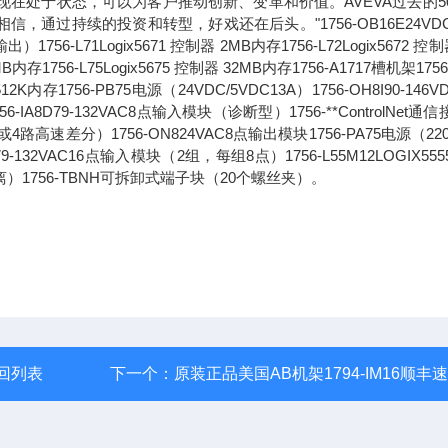
现在处于状态，可以为客户推动创新、变革和价值。AVEVA过去的5
过持续的投资和转型，好戏还在后头。"1756-OB16E24VDC
71Logix5671 控制器 2MB内存1756-L72Logix5672 控制
6MB内存1756-L75Logix5675 控制器 32MB内存1756-A1717槽机架1756
2K内存1756-PB75电源（24VDC/5VDC13A）1756-OH8I90-146V
8D79-132VAC8点输入模块（诊断型）1756-**ControlNet通
路高速差分）1756-ON824VAC8点输出模块1756-PA75电源（220
1679-132VAC16点输入模块（2组，每组8点）1756-L55M12LOGIX55
离）1756-TBNH可拆卸式端子块（20个螺丝夹）。
回列表
下一个：
原装正品美国AB机架1794-IM16顺丰