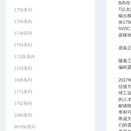
B内存1
T以太网
1756系列
输出模
1769系列
块17
5VDC
1734系列
器模块
1794系列
原装正
1732E系列
随着
编程
1719系列
1606系列
201
估值为
1771系列
球工
的人
1762系列
耐德
率和可
1440系列
将成
们的需
MVI56系列