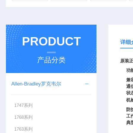
PRODUCT
详细
产品分类
原装正
功
兼
Allen-Bradley罗克韦尔
通
状
机
1747系列
防
工
1768系列
典
1763系列