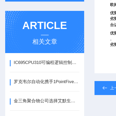
欧姆
优
劣
ARTICLE
台达
优
。
相关文章
劣
IC695CPU310可编程逻辑控制器在各行业中具体应用分享
罗克韦尔自动化携手1PointFive 签署直接空气捕获碳去除信用协议
上
金三角聚合物公司选择艾默生为其新建工厂提供设备数字自动化技术以及软件