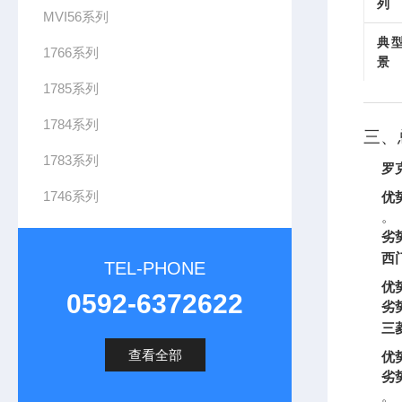
列
MVI56系列
典
1766系列
景
1785系列
1784系列
三、
1783系列
罗克
1746系列
优
。
劣
西门
TEL-PHONE
优
0592-6372622
劣
三菱
查看全部
优
劣
。