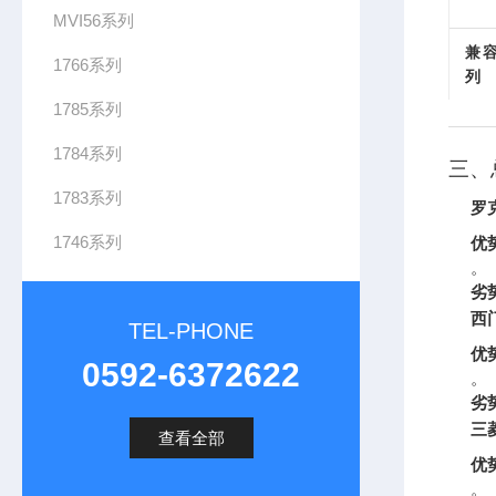
MVI56系列
兼容
1766系列
列
1785系列
1784系列
三、
1783系列
罗克
1746系列
优
。
劣
西门
TEL-PHONE
优
0592-6372622
。
劣
三菱
查看全部
优
。