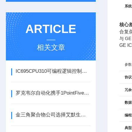
系统
核心
ARTICLE
合复
与 GE
GE 
相关文章
参数
IC695CPU310可编程逻辑控制器在各行业中具体应用分享
协议
冗余
罗克韦尔自动化携手1PointFive 签署直接空气捕获碳去除信用协议
数据
金三角聚合物公司选择艾默生为其新建工厂提供设备数字自动化技术以及软件
编程
典型