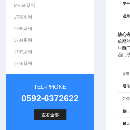
安全
MVI56系列
适用
1766系列
1785系列
核心
1784系列
单网
与西门子
1783系列
西门子
1746系列
参数
TEL-PHONE
通信
0592-6372622
冗余
接口
查看全部
最大 